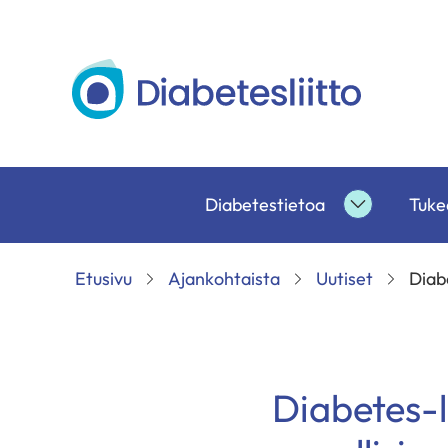
Siirry
sisältöön
Diabetesliitto
Diabetestietoa
Tukea
Diabetesti
alasivut
Etusivu
Ajankohtaista
Uutiset
Diabe
Diabetes-l