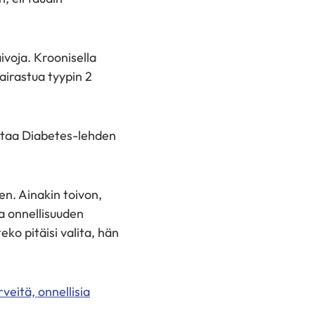
ivoja. Kroonisella
sairastua tyypin 2
staa Diabetes-lehden
en. Ainakin toivon,
ja onnellisuuden
ko pitäisi valita, hän
rveitä, onnellisia