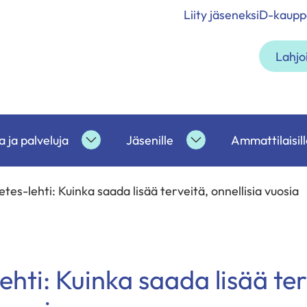
Liity jäseneksi
D-kaupp
Lahjo
 ja palveluja
Jäsenille
Ammattilaisill
etoa
Tukea
Jäsenille
ja
alasivut
palveluja
tes-lehti: Kuinka saada lisää terveitä, onnellisia vuosia
alasivut
ehti: Kuinka saada lisää ter