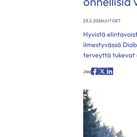
onnellisia 
KATEGORIAT
:
23.2.2026
UUTISET
Hyvistä elintavois
ilmestyvässä Diab
terveyttä tukevat 
Jaa
Jaa
Jaa
Jaa
palvelussa
palvelussa
palvelussa
"Facebook"
"X"
"LinkedIn"