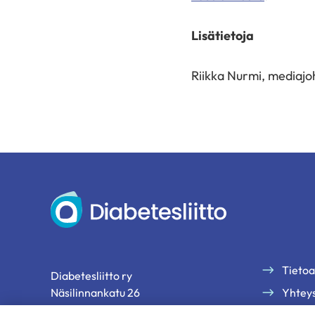
Lisätietoja
Riikka Nurmi, mediajoh
Diabetesliitto
Tietoa
Diabetesliitto ry
Näsilinnankatu 26
Yhteys
33200 Tampere