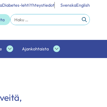
a
Diabetes-lehti
Yhteystiedot
Svenska
English
Haku:
ita
e
Ajankohtaista
Ammattilaisille
Ajankohtaista
alasivut
alasivut
veitä,