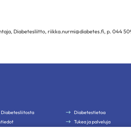
taja, Diabetesliitto, riikka.nurmi@diabetes.fi, p. 044 5
 Diabetesliitosta
Diabetestietoa
tiedot
Tukea ja palveluja