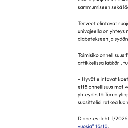
sammumiseen sekä lää
Terveet elintavat suo
univajeella on yhteys 
diabetekseen ja sydän-
Toimisiko onnellisuus
artikkelissa lääkäri, t
– Hyvät elintavat koet
että onnellisuus motiv
yhteydestä Turun yliop
suosittelisi retkeä lu
Diabetes-lehti 1/202
vuosia” tästä
.