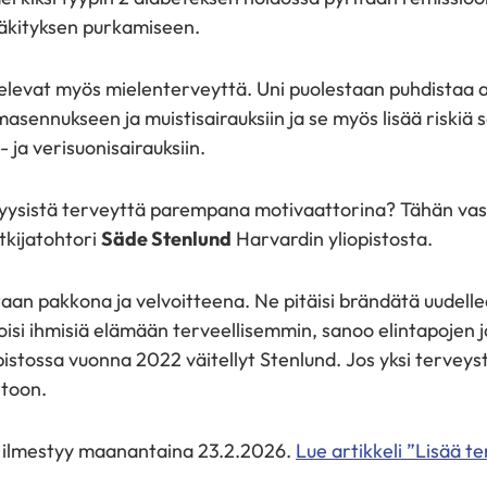
kityksen purkamiseen.
jelevat myös mielenterveyttä. Uni puolestaan puhdistaa a
masennukseen ja muistisairauksiin ja se myös lisää riskiä 
 ja verisuonisairauksiin.
 fyysistä terveyttä parempana motivaattorina? Tähän va
utkijatohtori
Säde Stenlund
Harvardin yliopistosta.
aan pakkona ja velvoitteena. Ne pitäisi brändätä uudelle
oisi ihmisiä elämään terveellisemmin, sanoo elintapojen 
istossa vuonna 2022 väitellyt Stenlund. Jos yksi terveyste
ontoon.
6 ilmestyy maanantaina 23.2.2026.
Lue artikkeli ”Lisää te