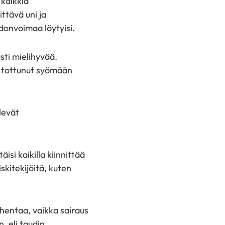
 kaikkia
ittävä uni ja
donvoimaa löytyisi.
sti mielihyvää.
a tottunut syömään
levät
äisi kaikilla kiinnittää
skitekijöitä, kuten
hentaa, vaikka sairaus
, eli taudin