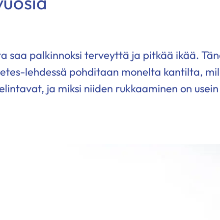
vuosia
ta saa palkinnoksi terveyttä ja pitkää ikää. Tä
etes-lehdessä pohditaan monelta kantilta, mill
elintavat, ja miksi niiden rukkaaminen on usein