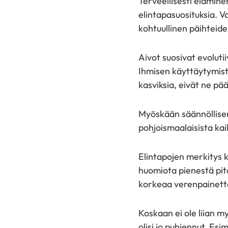
Terveellisesti elämin
elintapasuosituksia. Va
kohtuullinen päihteide
Aivot suosivat evoluti
Ihmisen käyttäytymist
kasviksia, eivät ne pä
Myöskään säännöllisen
pohjoismaalaisista kai
Elintapojen merkitys ko
huomiota pienestä pitä
korkeaa verenpainett
Koskaan ei ole liian 
olisi jo puhjennut. Es