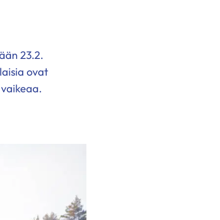
nään 23.2.
aisia ovat
 vaikeaa.