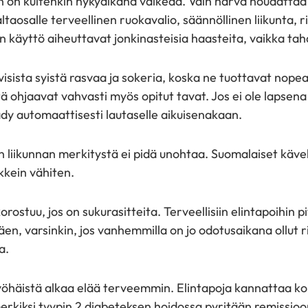
en on kuitenkin nykyaikana vaikeaa. Vain harva noudattaa
ltaosalle terveellinen ruokavalio, säännöllinen liikunta, ri
n käyttö aiheuttavat jonkinasteisia haasteita, vaikka tah
ivisista syistä rasvaa ja sokeria, koska ne tuottavat nopea
ä ohjaavat vahvasti myös opitut tavat. Jos ei ole lapsen
ädy automaattisesti lautaselle aikuisenakaan.
 liikunnan merkitystä ei pidä unohtaa. Suomalaiset käve
kkein vähiten.
rostuu, jos on sukurasitteita. Terveellisiin elintapoihin pit
en, varsinkin, jos vanhemmilla on jo odotusaikana ollut ri
a.
myöhäistä alkaa elää terveemmin. Elintapoja kannattaa ko
imerkiksi tyypin 2 diabeteksen hoidossa pyritään remissioon