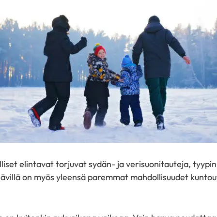
lliset elintavat torjuvat sydän- ja verisuonitauteja, tyypi
elävillä on myös yleensä paremmat mahdollisuudet kuntou