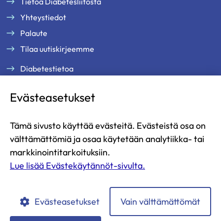
Tietoa Diabetesliitosta
Yhteystiedot
Palaute
Tilaa uutiskirjeemme
Diabetestietoa
Tukea ja palveluja
Evästeasetukset
Jäsenille
Ammattilaisille
Tämä sivusto käyttää evästeitä. Evästeistä osa on
Ajankohtaista
välttämättömiä ja osaa käytetään analytiikka- tai
Yritysyhteistyö ja kumppanuus
markkinointitarkoituksiin.
Lue lisää Evästekäytännöt-sivulta.
Lahjoita
Liity jäseneksi
Evästeasetukset
Vain välttämättömät
Diabetesliitto
Diabetesliitto
Diabetesliitto
Diabetesliitto
Diabetesliitto