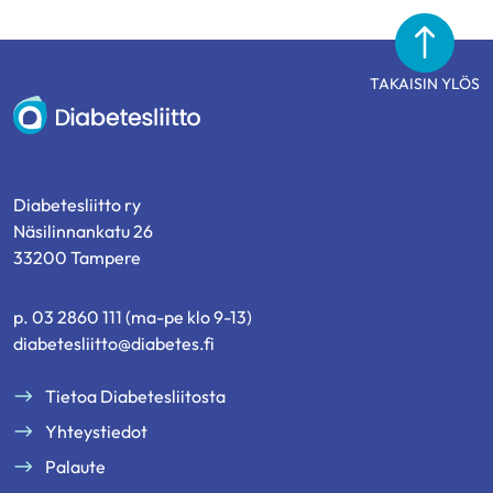
TAKAISIN YLÖS
Diabetesliitto
Diabetesliitto ry
Näsilinnankatu 26
33200 Tampere
p. 03 2860 111 (ma-pe klo 9-13)
diabetesliitto@diabetes.fi
Tietoa Diabetesliitosta
Yhteystiedot
Palaute