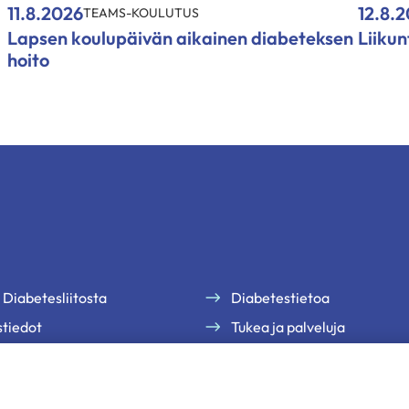
11.8.2026
12.8.
TEAMS-KOULUTUS
Lapsen koulupäivän aikainen diabeteksen
Liiku
hoito
 Diabetesliitosta
Diabetestietoa
tiedot
Tukea ja palveluja
te
Jäsenille
uutiskirjeemme
Ammattilaisille