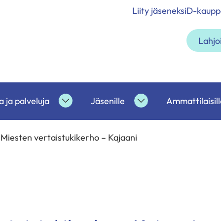
Liity jäseneksi
D-kaupp
Lahjo
 ja palveluja
Jäsenille
Ammattilaisill
etoa
Tukea
Jäsenille
ja
alasivut
palveluja
Miesten vertaistukikerho – Kajaani
alasivut