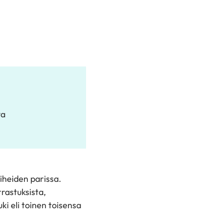
va
iheiden parissa.
rastuksista,
ki eli toinen toisensa