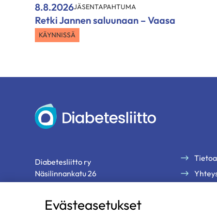
8.8.2026
JÄSENTAPAHTUMA
Retki Jannen saluunaan – Vaasa
KÄYNNISSÄ
Diabetesliitto
Tietoa
Diabetesliitto ry
Näsilinnankatu 26
Yhteys
33200 Tampere
Palau
Evästeasetukset
Tilaa 
p. 03 2860 111 (ma-pe klo 9-13)