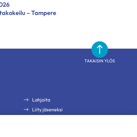
2026
ntakokeilu – Tampere
TAKAISIN YLÖS
Lahjoita
Liity jäseneksi