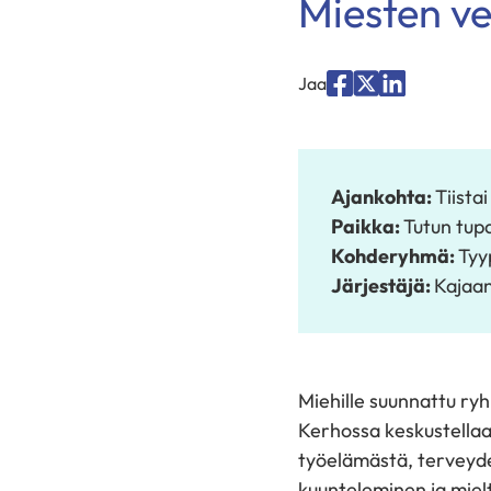
Miesten ve
Jaa
Jaa
Jaa
Jaa
palvelussa
palvelussa
palvelussa
"Facebook"
"X"
"LinkedIn"
Ajankohta:
Tiista
Paikka:
Tutun tup
Kohderyhmä:
Tyy
Järjestäjä:
Kajaan
Miehille suunnattu ry
Kerhossa keskustellaan
työelämästä, terveydes
kuunteleminen ja miel