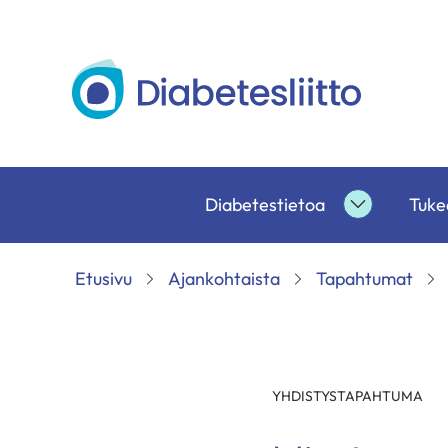
Siirry
sisältöön
Diabetesliitto
Diabetestietoa
Tukea
Diabetesti
alasivut
Etusivu
Ajankohtaista
Tapahtumat
YHDISTYSTAPAHTUMA