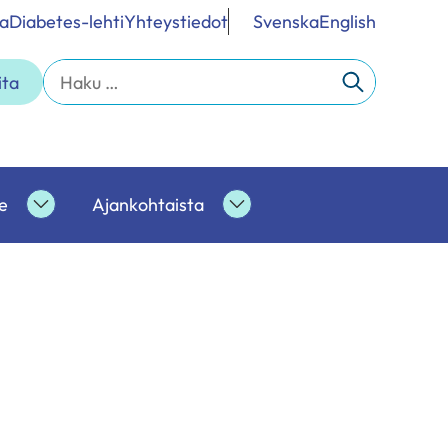
a
Diabetes-lehti
Yhteystiedot
Svenska
English
Haku:
ita
e
Ajankohtaista
Ammattilaisille
Ajankohtaista
alasivut
alasivut