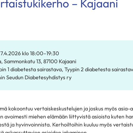
rtaistukikerho – Kajaani
i 7.4.2026
klo 18:00
–
19:30
a, Sammonkatu 13, 87100 Kajaani
pin 1 diabetesta sairastava
,
Tyypin 2 diabetesta sairasta
in Seudun Diabetesyhdistys ry
hmä kokoontuu vertaiskeskustelujen ja joskus myös asia-a
 avoimesti miehen elämään liittyvistä asioista kuten har
tä ja hyvinvoinnista. Kerhoiltoihin kuuluu myös vertaistu
tä askarruttavien asioiden jakaminen.