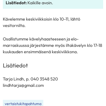
Lisätiedot:
Kaikille avoin.
Kävelemme keskiviikkoisin klo 10-11, lähtö
vesitornilta.
Osallistumme kävelyhaasteeseen ja elo-
marraskuussa järjestämme myös iltakävelyn klo 17-18
kuukauden ensimmäisenä keskiviikkona.
Lisätiedot
Tarja Lindh, p. 040 3548 520
lindhtarja@gmail.com
vertaistukitapahtuma