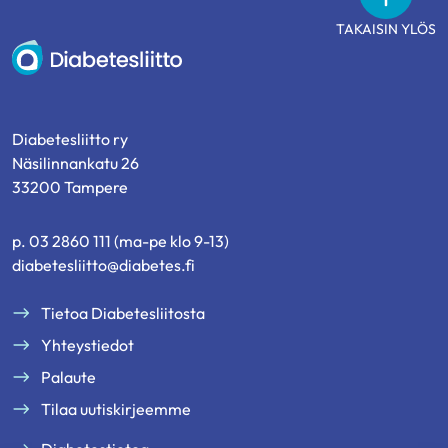
TAKAISIN YLÖS
Diabetesliitto
Diabetesliitto ry
Näsilinnankatu 26
33200 Tampere
p. 03 2860 111 (ma-pe klo 9-13)
diabetesliitto@diabetes.fi
Tietoa Diabetesliitosta
Yhteystiedot
Palaute
Tilaa uutiskirjeemme