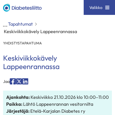
Siirry
Diabetesliitto
Valikko
sisältöön
Tapahtumat
Keskiviikkokävely Lappeenrannassa
YHDISTYSTAPAHTUMA
Keskiviikkokävely
Lappeenrannassa
Jaa
Jaa
Jaa
Jaa
palvelussa
palvelussa
palvelussa
Ajankohta:
Keskiviikko 21.10.2026
klo 10:00
–
11:00
"Facebook"
"X"
"LinkedIn"
Paikka:
Lähtö Lappeenrannan vesitornilta
Järjestäjä:
Etelä-Karjalan Diabetes ry