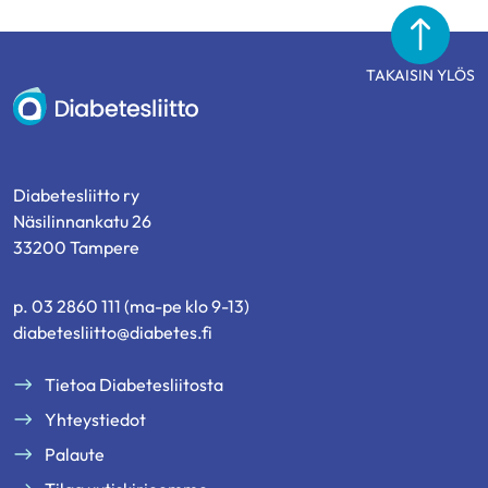
TAKAISIN YLÖS
Diabetesliitto
Diabetesliitto ry
Näsilinnankatu 26
33200 Tampere
p. 03 2860 111 (ma-pe klo 9-13)
diabetesliitto@diabetes.fi
Tietoa Diabetesliitosta
Yhteystiedot
Palaute