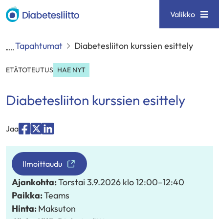
Siirry
Diabetesliitto
Valikko
sisältöön
Tapahtumat
Diabetesliiton kurssien esittely
ETÄTOTEUTUS
HAE NYT
Diabetesliiton kurssien esittely
Jaa
Jaa
Jaa
Jaa
palvelussa
palvelussa
palvelussa
"Facebook"
Ilmoittaudu
"X"
"LinkedIn"
Ajankohta:
Torstai 3.9.2026
klo 12:00
–
12:40
Paikka:
Teams
Hinta:
Maksuton