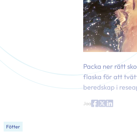
Packa ner rätt sk
flaska för att tvä
beredskap i resea
Jaa
Jaa
Jaa
Jaa
palvelussa
palvelussa
palvelussa
"Facebook"
"X"
"LinkedIn"
Fötter