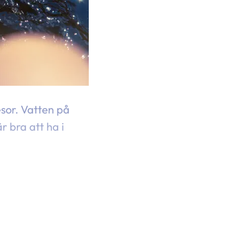
sor. Vatten på
r bra att ha i