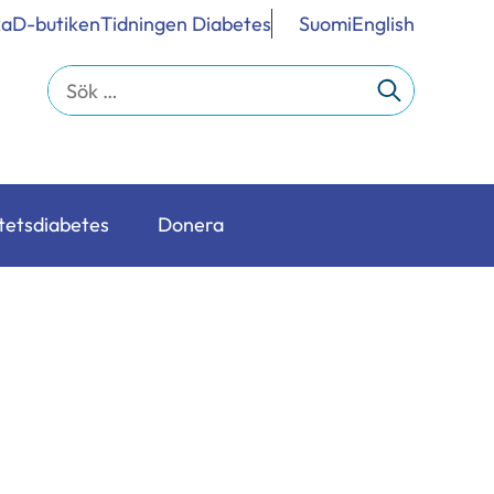
ka
D-butiken
Tidningen Diabetes
Suomi
English
Sök
efter:
tetsdiabetes
Donera