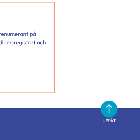
 prenumerant på
dlemsregistret och
UPPÅT