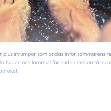
or plus strumpor som andas inför sommarens re
tta huden och lammull för huden mellan tårna ä
poteket.