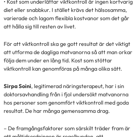
• Kost som underlättar viktkontroll är ingen kortvarig
"Facebook"
"X"
"LinkedIn"
diet eller snabbkur. I stället krävs det hälsosamma,
varierade och lagom flexibla kostvanor som det går
att hålla sig till resten av livet.
För att viktkontroll ska ge gott resultat är det viktigt
att utforma de dagliga matvanorna så att man orkar
följa dem under en lång tid. Kost som stöttar
viktkontroll kan genomföras på många olika sätt.
Sirpa Soini
, legitimerad näringsterapeut, har i sin
doktorsavhandling från i fjol undersökt matvanorna
hos personer som genomfört viktkontroll med goda
resultat. De har många gemensamma drag.
– De framgångsfaktorer som särskilt träder fram är
att måltidsordningen är regelbunden, att