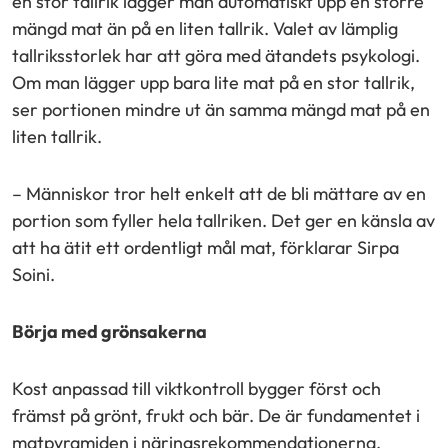
en stor tallrik lägger man automatiskt upp en större
mängd mat än på en liten tallrik. Valet av lämplig
tallriksstorlek har att göra med ätandets psykologi.
Om man lägger upp bara lite mat på en stor tallrik,
ser portionen mindre ut än samma mängd mat på en
liten tallrik.
– Människor tror helt enkelt att de bli mättare av en
portion som fyller hela tallriken. Det ger en känsla av
att ha ätit ett ordentligt mål mat, förklarar Sirpa
Soini.
Börja med grönsakerna
Kost anpassad till viktkontroll bygger först och
främst på grönt, frukt och bär. De är fundamentet i
matpyramiden i näringsrekommendationerna.