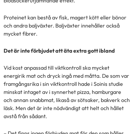
blodsockerutjämnande effekt.
Proteinet kan bestå av fisk, magert kött eller bönor
och andra baljväxter. Baljväxter innehåller också
mycket fibrer.
Det är inte förbjudet att äta extra gott ibland
Vid kost anpassad till viktkontroll ska mycket
energirik mat och dryck ingå med måtta. De som var
framgångsrika i sin viktkontroll hade i Soinis studie
minskat intaget av i synnerhet pizza, hamburgare
och annan snabbmat, likaså av sötsaker, bakverk och
läsk. Men det är inte nödvändigt att helt och hållet
avstå från sådant.
– Det finns ingen förbjuden mat för den som håller