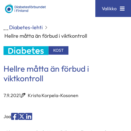
Siirry
Diabetesförbundet
Valikko
sisältöön
Diabetes-lehti
Hellre måtta än förbud i viktkontroll
KOST
Hellre måtta än förbud i
viktkontroll
7.9.2021
Krista Korpela-Kosonen
Jaa
Jaa
Jaa
Jaa
palvelussa
palvelussa
palvelussa