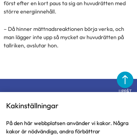
först efter en kort paus ta sig an huvudrätten med
större energiinnehåll.
– Då hinner mättnadsreaktionen börja verka, och
man lägger inte upp så mycket av huvudrätten på
tallriken, avslutar hon.
UPPÅT
Diabetesförbundet
Kakinställningar
På den här webbplatsen använder vi kakor. Några
Diabetesförbundet i Finland rf
kakor är nödvändiga, andra förbättrar
Näsilinnankatu 26