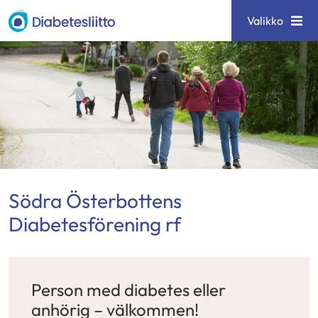
Siirry
Diabetesliitto
Valikko
sisältöön
Södra Österbottens
Diabetesförening rf
Person med diabetes eller
anhörig – välkommen!