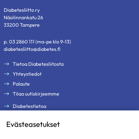
Diabetesliitto ry
Näsilinnankatu 26
33200 Tampere
p. 03 2860 111 (ma-pe klo 9-13)
diabetesliitto@diabetes.fi
Tietoa Diabetesliitosta
Yhteystiedot
Palaute
Tilaa uutiskirjeemme
Diabetestietoa
Tukea ja palveluja
Evästeasetukset
Jäsenille
Ammattilaisille