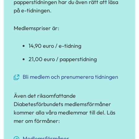
papperstidningen har du även rätt att läsa
på e-tidningen.
Medlemspriser är:
14,90 euro / e-tidning
21,00 euro / papperstidning
(avautuu
Bli medlem och prenumerera tidningen
uuteen
ikkunaan,
Även det riksomfattande
siirryt
Diabetesförbundets medlemsförmåner
toiseen
kommer alla våra medlemmar till del. Läs
palveluun)
mer om förmåner:
Medlemsförmåner