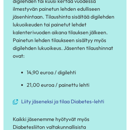
digilehden tai kuusi kertaa vuodessa
ilmestyvän painetun lehden edulliseen
jäsenhintaan. Tilaushinta sisältää digilehden
lukuoikeuden tai painetut lehdet
kalenterivuoden aikana tilauksen jälkeen.
Painetun lehden tilaukseen sisältyy myös
digilehden lukuoikeus. Jäsenten tilaushinnat
ovat:
14,90 euroa / digilehti
21,00 euroa / painettu lehti
(avautuu
Liity jäseneksi ja tilaa Diabetes-lehti
uuteen
ikkunaan,
Kaikki jäsenemme hyötyvät myös
siirryt
Diabetesliiton valtakunnallisista