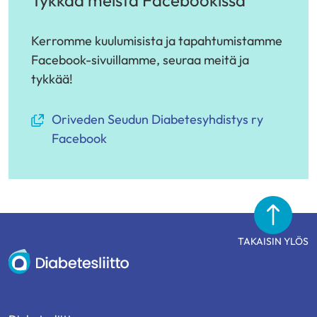
Tykkää meistä Facebookissa
Kerromme kuulumisista ja tapahtumistamme
Facebook-sivuillamme, seuraa meitä ja
tykkää!
(avautuu
Oriveden Seudun Diabetesyhdistys ry
uuteen
Facebook
ikkunaan,
siirryt
toiseen
palveluun)
TAKAISIN YLÖS
Diabetesliitto