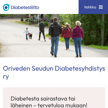
Siirry
Diabetesliitto
Valikko
sisältöön
Oriveden Seudun Diabetesyhdistys
ry
Diabetesta sairastava tai
läheinen – tervetuloa mukaan!