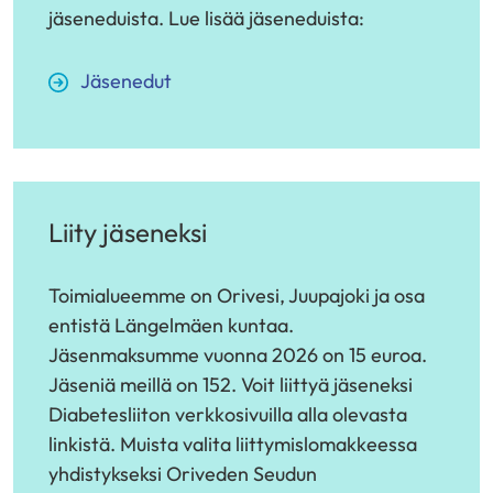
toiseen
jäseneduista. Lue lisää jäseneduista:
palveluun)
Jäsenedut
Liity jäseneksi
Toimialueemme on Orivesi, Juupajoki ja osa
entistä Längelmäen kuntaa.
Jäsenmaksumme vuonna 2026 on 15 euroa.
Jäseniä meillä on 152. Voit liittyä jäseneksi
Diabetesliiton verkkosivuilla alla olevasta
linkistä. Muista valita liittymislomakkeessa
yhdistykseksi Oriveden Seudun