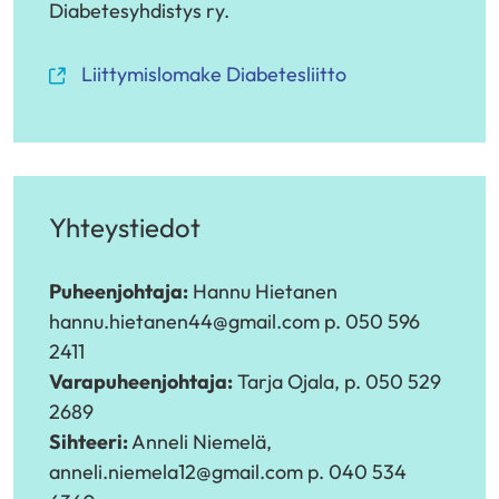
Diabetesyhdistys ry.
(siirryt
Liittymislomake Diabetesliitto
toiseen
palveluun)
Yhteystiedot
Puheenjohtaja:
Hannu Hietanen
hannu.hietanen44@gmail.com p. 050 596
2411
Varapuheenjohtaja:
Tarja Ojala, p. 050 529
2689
Sihteeri:
Anneli Niemelä,
anneli.niemela12@gmail.com p. 040 534