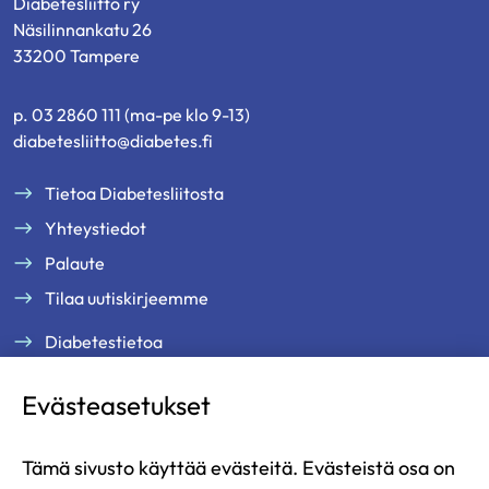
Diabetesliitto ry
Näsilinnankatu 26
33200 Tampere
p. 03 2860 111 (ma-pe klo 9-13)
diabetesliitto@diabetes.fi
Tietoa Diabetesliitosta
Yhteystiedot
Palaute
Tilaa uutiskirjeemme
Diabetestietoa
Tukea ja palveluja
Evästeasetukset
Jäsenille
Ammattilaisille
Tämä sivusto käyttää evästeitä. Evästeistä osa on
Ajankohtaista