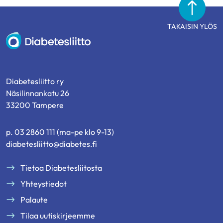
TAKAISIN YLÖS
Diabetesliitto
Diabetesliitto ry
Näsilinnankatu 26
33200 Tampere
p. 03 2860 111 (ma-pe klo 9-13)
diabetesliitto@diabetes.fi
Tietoa Diabetesliitosta
Yhteystiedot
Palaute
Tilaa uutiskirjeemme