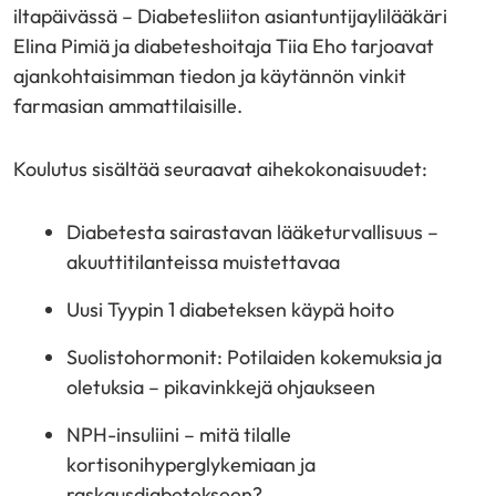
iltapäivässä – Diabetesliiton asiantuntijaylilääkäri
Elina Pimiä ja diabeteshoitaja Tiia Eho tarjoavat
ajankohtaisimman tiedon ja käytännön vinkit
farmasian ammattilaisille.
Koulutus sisältää seuraavat aihekokonaisuudet:
Diabetesta sairastavan lääketurvallisuus –
akuuttitilanteissa muistettavaa
Uusi Tyypin 1 diabeteksen käypä hoito
Suolistohormonit: Potilaiden kokemuksia ja
oletuksia – pikavinkkejä ohjaukseen
NPH-insuliini – mitä tilalle
kortisonihyperglykemiaan ja
raskausdiabetekseen?