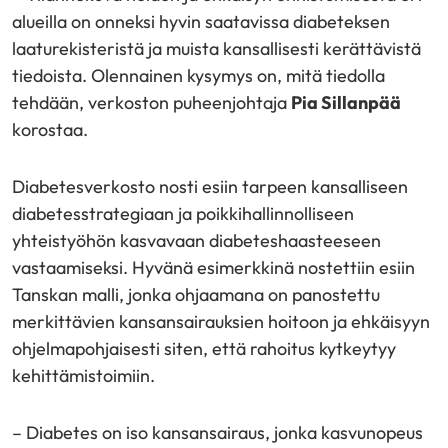
alueilla on onneksi hyvin saatavissa diabeteksen
laaturekisteristä ja muista kansallisesti kerättävistä
tiedoista. Olennainen kysymys on, mitä tiedolla
tehdään, verkoston puheenjohtaja
Pia Sillanpää
korostaa.
Diabetesverkosto nosti esiin tarpeen kansalliseen
diabetesstrategiaan ja poikkihallinnolliseen
yhteistyöhön kasvavaan diabeteshaasteeseen
vastaamiseksi. Hyvänä esimerkkinä nostettiin esiin
Tanskan malli, jonka ohjaamana on panostettu
merkittävien kansansairauksien hoitoon ja ehkäisyyn
ohjelmapohjaisesti siten, että rahoitus kytkeytyy
kehittämistoimiin.
– Diabetes on iso kansansairaus, jonka kasvunopeus