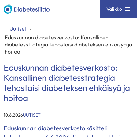
Siirry
Diabetesliitto
Valikko
sisältöön
Uutiset
Eduskunnan diabetesverkosto: Kansallinen
diabetesstrategia tehostaisi diabeteksen ehkäisyä ja
hoitoa
Eduskunnan diabetesverkosto:
Kansallinen diabetesstrategia
tehostaisi diabeteksen ehkäisyä ja
hoitoa
KATEGORIAT
:
10.6.2026
UUTISET
Eduskunnan diabetesverkosto käsitteli