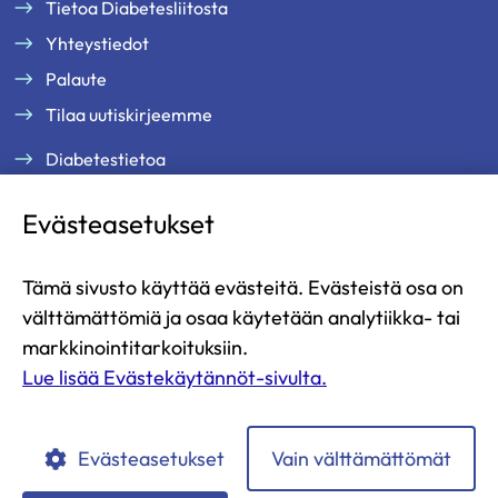
Tietoa Diabetesliitosta
Yhteystiedot
Palaute
Tilaa uutiskirjeemme
Diabetestietoa
Tukea ja palveluja
Evästeasetukset
Jäsenille
Ammattilaisille
Tämä sivusto käyttää evästeitä. Evästeistä osa on
Ajankohtaista
välttämättömiä ja osaa käytetään analytiikka- tai
Yritysyhteistyö ja kumppanuus
markkinointitarkoituksiin.
Lue lisää Evästekäytännöt-sivulta.
Lahjoita
Liity jäseneksi
Evästeasetukset
Vain välttämättömät
Diabetesliitto
Diabetesliitto
Diabetesliitto
Diabetesliitto
Diabetesliitto