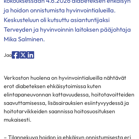
kokouksessaan 4.6.2026 diabeteksen ehkäisyn
ja hoidon onnistumista hyvinvointialueilla.
Keskusteluun oli kutsuttu asiantuntijaksi
Terveyden ja hyvinvoinnin laitoksen pääjohtaja
Mika Salminen.
Jaa
Jaa
Jaa
Jaa
palvelussa
palvelussa
palvelussa
Verkoston huolena on hyvinvointialueilla nähtävät
"Facebook"
"X"
"LinkedIn"
erot diabeteksen ehkäisytoimissa kuten
elintapaneuvonnan kattavuudessa, hoitotavoitteiden
saavuttamisessa, lisäsairauksien esiintyvyydessä ja
hoitotarvikkeiden saannissa hoitosuosituksen
mukaisesti.
– Tilannekuva hoidon ja ehkäisyn onnistumisesta eri