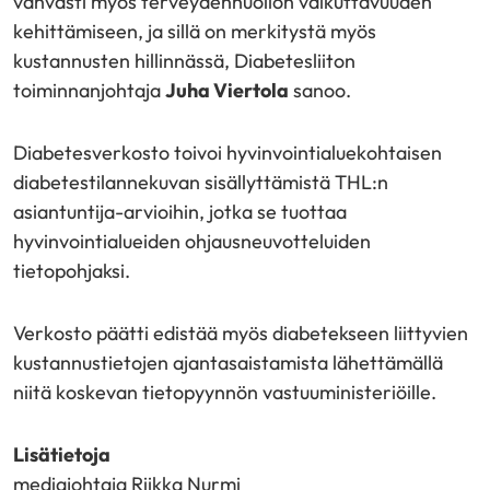
vahvasti myös terveydenhuollon vaikuttavuuden
kehittämiseen, ja sillä on merkitystä myös
kustannusten hillinnässä, Diabetesliiton
toiminnanjohtaja
Juha Viertola
sanoo.
Diabetesverkosto toivoi hyvinvointialuekohtaisen
diabetestilannekuvan sisällyttämistä THL:n
asiantuntija-arvioihin, jotka se tuottaa
hyvinvointialueiden ohjausneuvotteluiden
tietopohjaksi.
Verkosto päätti edistää myös diabetekseen liittyvien
kustannustietojen ajantasaistamista lähettämällä
niitä koskevan tietopyynnön vastuuministeriöille.
Lisätietoja
mediajohtaja Riikka Nurmi