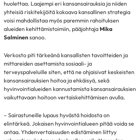
huolettaa. Laajempi eri kansansairauksia ja niiden
yhteisiä riskitekijöitä kokoava kansallinen strategia
voisi mahdollistaa myös paremmin rahoituksen
alueiden kehittämistoimiin, pääjohtaja
Mika
Salminen
sanoo.
Verkosto piti tärkeänä kansallisten tavoitteiden ja
mittareiden asettamista sosiaali- ja
terveyspalveluille siten, että ne ohjaisivat keskeisten
kansansairauksien hoitoa ja ehkäisyä, sekä
hyvinvointialueiden kannustamista kansansairauksien
vaikuttavaan hoitoon vertaiskehittämisen avulla.
– Sairastuneille lupaus hyvästä hoidosta on
elintärkeä. Jokaisen hyvinvointialueen pitää voida se
antaa. Yhdenvertaisuuden edistäminen liittyy