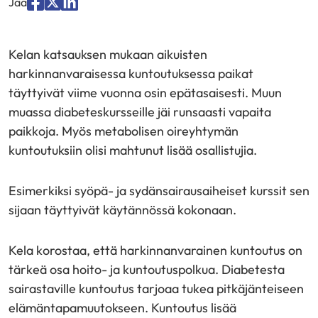
Jaa
Jaa
Jaa
Jaa
palvelussa
palvelussa
palvelussa
Kelan katsauksen mukaan aikuisten
"Facebook"
"X"
"LinkedIn"
harkinnanvaraisessa kuntoutuksessa paikat
täyttyivät viime vuonna osin epätasaisesti. Muun
muassa diabeteskursseille jäi runsaasti vapaita
paikkoja. Myös metabolisen oireyhtymän
kuntoutuksiin olisi mahtunut lisää osallistujia.
Esimerkiksi syöpä- ja sydänsairausaiheiset kurssit sen
sijaan täyttyivät käytännössä kokonaan.
Kela korostaa, että harkinnanvarainen kuntoutus on
tärkeä osa hoito- ja kuntoutuspolkua. Diabetesta
sairastaville kuntoutus tarjoaa tukea pitkäjänteiseen
elämäntapamuutokseen. Kuntoutus lisää