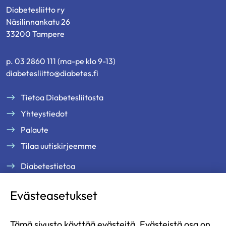
Diabetesliitto ry
Näsilinnankatu 26
33200 Tampere
p. 03 2860 111 (ma-pe klo 9-13)
diabetesliitto@diabetes.fi
Tietoa Diabetesliitosta
Yhteystiedot
Palaute
Tilaa uutiskirjeemme
Diabetestietoa
Tukea ja palveluja
Evästeasetukset
Jäsenille
Ammattilaisille
Tämä sivusto käyttää evästeitä. Evästeistä osa on