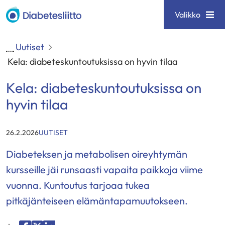
Siirry
Diabetesliitto
Valikko
sisältöön
Uutiset
Kela: diabeteskuntoutuksissa on hyvin tilaa
Kela: diabeteskuntoutuksissa on
hyvin tilaa
KATEGORIAT
:
26.2.2026
UUTISET
Diabeteksen ja metabolisen oireyhtymän
kursseille jäi runsaasti vapaita paikkoja viime
vuonna. Kuntoutus tarjoaa tukea
pitkäjänteiseen elämäntapamuutokseen.