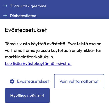
Tilaa uutiskirjeemme
Diabetestietoa
Tukea ja palveluja
Evästeasetukset
Jäsenille
Ammattilaisille
Tämä sivusto käyttää evästeitä. Evästeistä osa on
Ajankohtaista
välttämättömiä ja osaa käytetään analytiikka- tai
Yritysyhteistyö ja kumppanuus
markkinointitarkoituksiin.
Lue lisää Evästekäytännöt-sivulta.
Lahjoita
Liity jäseneksi
Evästeasetukset
Vain välttämättömät
Diabetesliitto
Diabetesliitto
Diabetesliitto
Diabetesliitto
Diabetesliitto
YouTubessa
Instagramissa
Facebookissa
LinkedIn:ssä
TikTokissa
Hyväksy evästeet
Tietosuojaselosteet
Evästekäytännöt
Saavutettavuusseloste