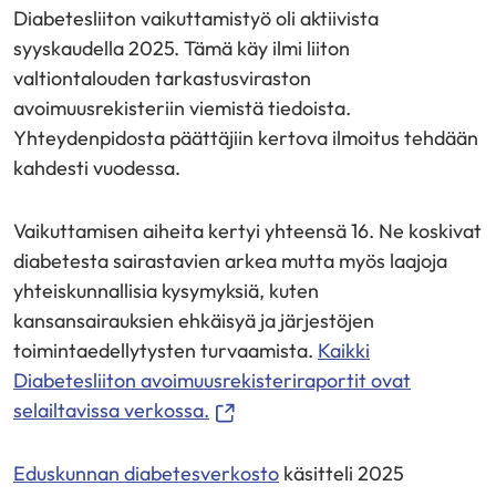
Diabetesliiton vaikuttamistyö oli aktiivista
"Facebook"
"X"
"LinkedIn"
syyskaudella 2025. Tämä käy ilmi liiton
valtiontalouden tarkastusviraston
avoimuusrekisteriin viemistä tiedoista.
Yhteydenpidosta päättäjiin kertova ilmoitus tehdään
kahdesti vuodessa.
Vaikuttamisen aiheita kertyi yhteensä 16. Ne koskivat
diabetesta sairastavien arkea mutta myös laajoja
yhteiskunnallisia kysymyksiä, kuten
kansansairauksien ehkäisyä ja järjestöjen
toimintaedellytysten turvaamista.
Kaikki
Diabetesliiton avoimuusrekisteriraportit ovat
(siirryt
selailtavissa verkossa.
toiseen
palveluun)
Eduskunnan diabetesverkosto
käsitteli 2025