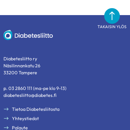
TAKAISIN YLÖS
Diabetesliitto
Diabetesliitto ry
Näsilinnankatu 26
33200 Tampere
p. 03 2860 111 (ma-pe klo 9-13)
diabetesliitto@diabetes.fi
Tietoa Diabetesliitosta
Yhteystiedot
Palaute