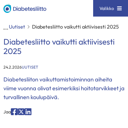
Siirry
Diabetesliitto
Valikko
sisältöön
Uutiset
Diabetesliitto vaikutti aktiivisesti 2025
Diabetesliitto vaikutti aktiivisesti
2025
KATEGORIAT
:
24.2.2026
UUTISET
Diabetesliiton vaikuttamistoiminnan aiheita
viime vuonna olivat esimerkiksi hoitotarvikkeet ja
turvallinen koulupäivä.
Jaa
Jaa
Jaa
Jaa
palvelussa
palvelussa
palvelussa