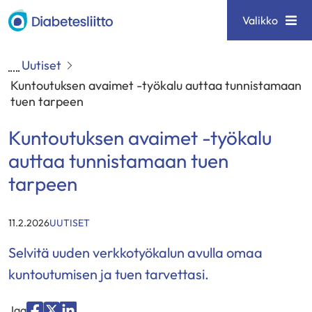
Siirry
Diabetesliitto
Valikko
sisältöön
Uutiset
Kuntoutuksen avaimet -työkalu auttaa tunnistamaan
tuen tarpeen
Kuntoutuksen avaimet -työkalu
auttaa tunnistamaan tuen
tarpeen
KATEGORIAT
:
11.2.2026
UUTISET
Selvitä uuden verkkotyökalun avulla omaa
kuntoutumisen ja tuen tarvettasi.
Jaa