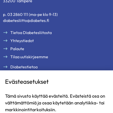
33200 Tampere
p. 03 2860 111 (ma-pe klo 9-13)
diabetesliitto@diabetes.fi
Tietoa Diabetesliitosta
Yhteystiedot
Palaute
Tilaa uutiskirjeemme
Diabetestietoa
Tukea ja palveluja
Evästeasetukset
Jäsenille
Ammattilaisille
Tämä sivusto käyttää evästeitä. Evästeistä osa on
Ajankohtaista
välttämättömiä ja osaa käytetään analytiikka- tai
Yritysyhteistyö ja kumppanuus
markkinointitarkoituksiin.