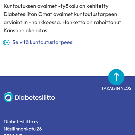
Kuntoutuksen avaimet -työkalu on kehitetty
Diabetesliiton Omat avaimet kuntoutustarpeen
arviointiin -hankkeessa. Hanketta on rahoittanut
Kansaneläkelaitos.
(avautuu
Selvitä kuntoutustarpeesi
uuteen
ikkunaan)
TAKAISIN YLÖS
Diabetesliitto
Diabetesliitto ry
Näsilinnankatu 26