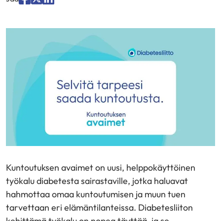
Jaa
Jaa
Jaa
palvelussa
palvelussa
palvelussa
"Facebook"
"X"
"LinkedIn"
Kuntoutuksen avaimet on uusi, helppokäyttöinen
työkalu diabetesta sairastaville, jotka haluavat
hahmottaa omaa kuntoutumisen ja muun tuen
tarvettaan eri elämäntilanteissa. Diabetesliiton
kehittämä työkalu on nopea täyttää, ja se