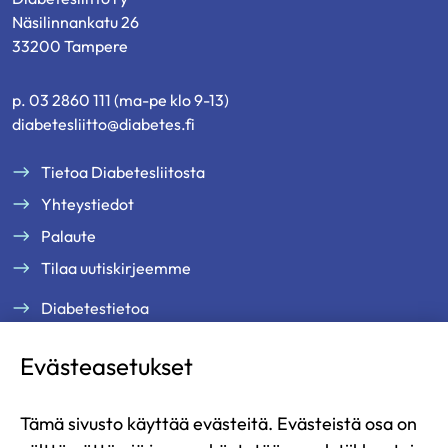
Näsilinnankatu 26
33200 Tampere
p. 03 2860 111 (ma-pe klo 9-13)
diabetesliitto@diabetes.fi
Tietoa Diabetesliitosta
Yhteystiedot
Palaute
Tilaa uutiskirjeemme
Diabetestietoa
Tukea ja palveluja
Evästeasetukset
Jäsenille
Ammattilaisille
Tämä sivusto käyttää evästeitä. Evästeistä osa on
Ajankohtaista