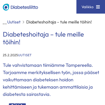
Siirry
Diabetesliitto
Valikko
sisältöön
Uutiset
Diabeteshoitaja – tule meille töihin!
Diabeteshoitaja – tule meille
töihin!
KATEGORIAT
:
25.2.2025
UUTISET
Tule vahvistamaan tiimiämme Tampereella.
Tarjoamme merkityksellisen työn, jossa pääset
vaikuttamaan diabeteksen hoidon
kehittämiseen ja tukemaan ammattilaisia ja
diabetesta sairastavia.