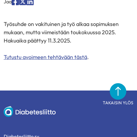
Jaa
Jaa
Jaa
Jaa
palvelussa
palvelussa
palvelussa
Työsuhde on vakituinen ja työ alkaa sopimuksen
"Facebook"
"X"
"LinkedIn"
mukaan, mutta viimeistään toukokuussa 2025.
Hakuaika päättyy 11.3.2025.
Tutustu avoimeen tehtävään tästä
.
TAKAISIN YLÖS
Diabetesliitto
Diabetesliitto ry