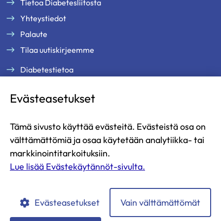
Tietoa Diabetesliitosta
Yhteystiedot
Palaute
Tilaa uutiskirjeemme
Diabetestietoa
Tukea ja palveluja
Evästeasetukset
Jäsenille
Ammattilaisille
Tämä sivusto käyttää evästeitä. Evästeistä osa on
Ajankohtaista
välttämättömiä ja osaa käytetään analytiikka- tai
Yritysyhteistyö ja kumppanuus
markkinointitarkoituksiin.
Lue lisää Evästekäytännöt-sivulta.
Lahjoita
Liity jäseneksi
Evästeasetukset
Vain välttämättömät
Diabetesliitto
Diabetesliitto
Diabetesliitto
Diabetesliitto
Diabetesliitto