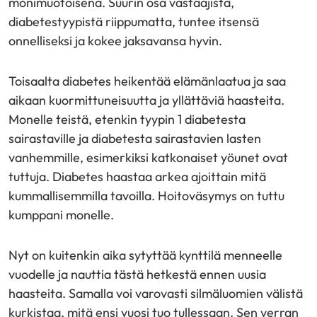
monimuotoisena. Suurin osa vastaajista,
diabetestyypistä riippumatta, tuntee itsensä
onnelliseksi ja kokee jaksavansa hyvin.
Toisaalta diabetes heikentää elämänlaatua ja saa
aikaan kuormittuneisuutta ja yllättäviä haasteita.
Monelle teistä, etenkin tyypin 1 diabetesta
sairastaville ja diabetesta sairastavien lasten
vanhemmille, esimerkiksi katkonaiset yöunet ovat
tuttuja. Diabetes haastaa arkea ajoittain mitä
kummallisemmilla tavoilla. Hoitoväsymys on tuttu
kumppani monelle.
Nyt on kuitenkin aika sytyttää kynttilä menneelle
vuodelle ja nauttia tästä hetkestä ennen uusia
haasteita. Samalla voi varovasti silmäluomien välistä
kurkistaa, mitä ensi vuosi tuo tullessaan. Sen verran