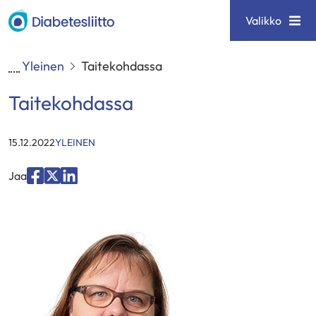
Siirry
Diabetesliitto
Valikko
sisältöön
Yleinen
Taitekohdassa
Taitekohdassa
KATEGORIAT
:
15.12.2022
YLEINEN
Jaa
Jaa
Jaa
Jaa
palvelussa
palvelussa
palvelussa
"Facebook"
"X"
"LinkedIn"