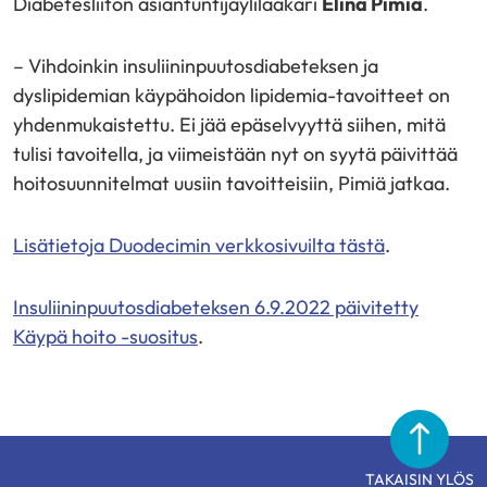
Diabetesliiton asiantuntijaylilääkäri
Elina Pimiä
.
– Vihdoinkin insuliininpuutosdiabeteksen ja
dyslipidemian käypähoidon lipidemia-tavoitteet on
yhdenmukaistettu. Ei jää epäselvyyttä siihen, mitä
tulisi tavoitella, ja viimeistään nyt on syytä päivittää
hoitosuunnitelmat uusiin tavoitteisiin, Pimiä jatkaa.
Lisätietoja Duodecimin verkkosivuilta tästä
.
Insuliininpuutosdiabeteksen 6.9.2022 päivitetty
Käypä hoito -suositus
.
TAKAISIN YLÖS