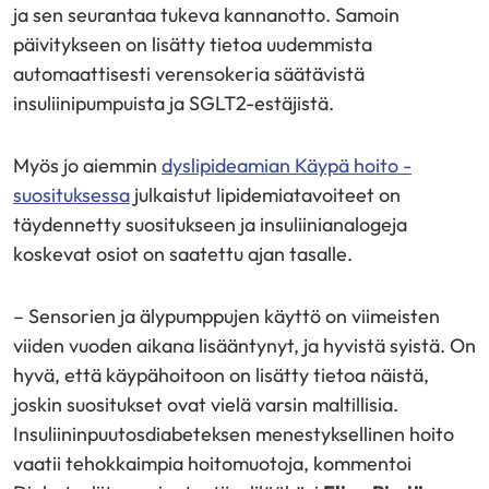
ja sen seurantaa tukeva kannanotto. Samoin
päivitykseen on lisätty tietoa uudemmista
automaattisesti verensokeria säätävistä
insuliinipumpuista ja SGLT2-estäjistä.
Myös jo aiemmin
dyslipideamian Käypä hoito -
suosituksessa
julkaistut lipidemiatavoiteet on
täydennetty suositukseen ja insuliinianalogeja
koskevat osiot on saatettu ajan tasalle.
– Sensorien ja älypumppujen käyttö on viimeisten
viiden vuoden aikana lisääntynyt, ja hyvistä syistä. On
hyvä, että käypähoitoon on lisätty tietoa näistä,
joskin suositukset ovat vielä varsin maltillisia.
Insuliininpuutosdiabeteksen menestyksellinen hoito
vaatii tehokkaimpia hoitomuotoja, kommentoi