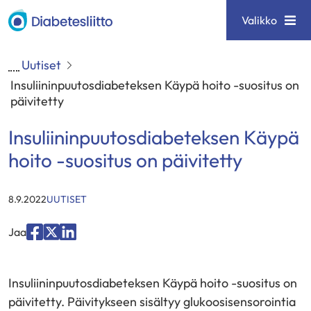
Siirry
Diabetesliitto
Valikko
sisältöön
Uutiset
Insuliininpuutosdiabeteksen Käypä hoito -suositus on
päivitetty
Insuliininpuutosdiabeteksen Käypä
hoito -suositus on päivitetty
KATEGORIAT
:
8.9.2022
UUTISET
Jaa
Jaa
Jaa
Jaa
palvelussa
palvelussa
palvelussa
Insuliininpuutosdiabeteksen Käypä hoito -suositus on
"Facebook"
"X"
"LinkedIn"
päivitetty. Päivitykseen sisältyy glukoosisensorointia