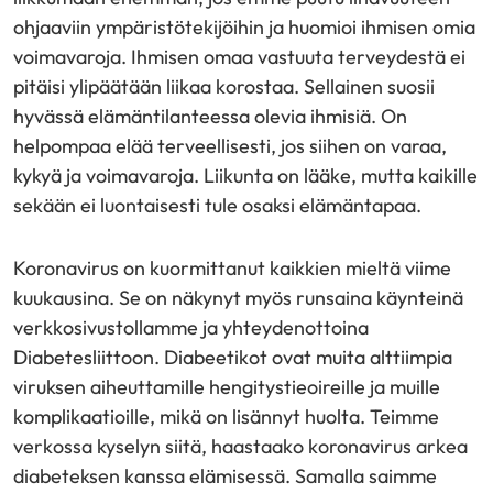
ohjaaviin ympäristötekijöihin ja huomioi ihmisen omia
voimavaroja. Ihmisen omaa vastuuta terveydestä ei
pitäisi ylipäätään liikaa korostaa. Sellainen suosii
hyvässä elämäntilanteessa olevia ihmisiä. On
helpompaa elää terveellisesti, jos siihen on varaa,
kykyä ja voimavaroja. Liikunta on lääke, mutta kaikille
sekään ei luontaisesti tule osaksi elämäntapaa.
Koronavirus on kuormittanut kaikkien mieltä viime
kuukausina. Se on näkynyt myös runsaina käynteinä
verkkosivustollamme ja yhteydenottoina
Diabetesliittoon. Diabeetikot ovat muita alttiimpia
viruksen aiheuttamille hengitystieoireille ja muille
komplikaatioille, mikä on lisännyt huolta. Teimme
verkossa kyselyn siitä, haastaako koronavirus arkea
diabeteksen kanssa elämisessä. Samalla saimme