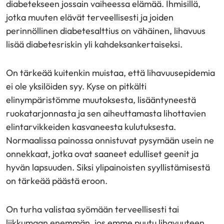
diabetekseen jossain vaiheessa elämää. Ihmisillä,
jotka muuten elävät terveellisesti ja joiden
perinnöllinen diabetesalttius on vähäinen, lihavuus
lisää diabetesriskin yli kahdeksankertaiseksi.
On tärkeää kuitenkin muistaa, että lihavuusepidemia
ei ole yksilöiden syy. Kyse on pitkälti
elinympäristömme muutoksesta, lisääntyneestä
ruokatarjonnasta ja sen aiheuttamasta lihottavien
elintarvikkeiden kasvaneesta kulutuksesta.
Normaalissa painossa onnistuvat pysymään usein ne
onnekkaat, jotka ovat saaneet edulliset geenit ja
hyvän lapsuuden. Siksi ylipainoisten syyllistämisestä
on tärkeää päästä eroon.
On turha valistaa syömään terveellisesti tai
liikkumaan enemmän, jos emme puutu lihavuuteen