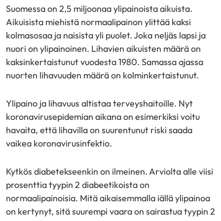
Suomessa on 2,5 miljoonaa ylipainoista aikuista.
Aikuisista miehistä normaalipainon ylittää kaksi
kolmasosaa ja naisista yli puolet. Joka neljäs lapsi ja
nuori on ylipainoinen. Lihavien aikuisten määrä on
kaksinkertaistunut vuodesta 1980. Samassa ajassa
nuorten lihavuuden määrä on kolminkertaistunut.
Ylipaino ja lihavuus altistaa terveyshaitoille. Nyt
koronavirusepidemian aikana on esimerkiksi voitu
havaita, että lihavilla on suurentunut riski saada
vaikea koronavirusinfektio.
Kytkös diabetekseenkin on ilmeinen. Arviolta alle viisi
prosenttia tyypin 2 diabeetikoista on
normaalipainoisia. Mitä aikaisemmalla iällä ylipainoa
on kertynyt, sitä suurempi vaara on sairastua tyypin 2