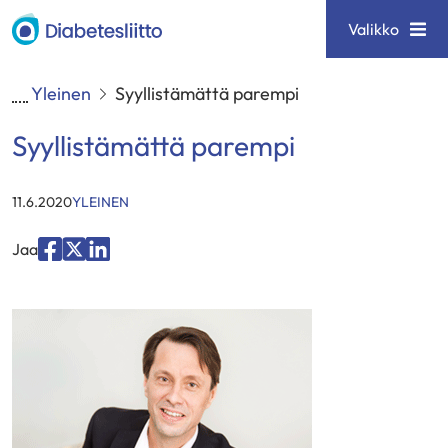
Siirry
Diabetesliitto
Valikko
sisältöön
Yleinen
Syyllistämättä parempi
Syyllistämättä parempi
KATEGORIAT
:
11.6.2020
YLEINEN
Jaa
Jaa
Jaa
Jaa
palvelussa
palvelussa
palvelussa
"Facebook"
"X"
"LinkedIn"