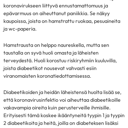
koronavirukseen liittyvä ennustamattomuus ja
epävarmuus on aiheuttanut paniikkia. Se näkyy
kaupoissa, joista on hamstrattu ruokaa, pesuaineita
ja wc-paperia.
Hamstrausta on helppo naureskella, mutta sen
taustalla on syvä huoli omasta ja läheisten
terveydestä. Huoli korostuu riskiryhmiin kuuluvilla,
joista diabeetikot nousevat vahvasti esiin
viranomaisten koronatiedottamisessa.
Diabeetikoiden ja heidän läheistensä huolta lisää se,
että koronavirusinfektio voi aiheuttaa diabeetikoille
vakavampia oireita kuin perusterveille ihmisille.
Erityisesti tämä koskee ikääntyneitä tyypin 1 ja tyypin
2 diabeetikoita ja heitä, joilla on diabeteksen lisäksi