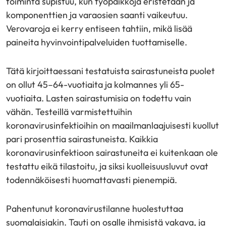
toiminta supistuu, kun työpaikkoja eristetään ja
komponenttien ja varaosien saanti vaikeutuu.
Verovaroja ei kerry entiseen tahtiin, mikä lisää
paineita hyvinvointipalveluiden tuottamiselle.
Tätä kirjoittaessani testatuista sairastuneista puolet
on ollut 45–64-vuotiaita ja kolmannes yli 65-
vuotiaita. Lasten sairastumisia on todettu vain
vähän. Testeillä varmistettuihin
koronavirusinfektioihin on maailmanlaajuisesti kuollut
pari prosenttia sairastuneista. Kaikkia
koronavirusinfektioon sairastuneita ei kuitenkaan ole
testattu eikä tilastoitu, ja siksi kuolleisuusluvut ovat
todennäköisesti huomattavasti pienempiä.
Pahentunut koronavirustilanne huolestuttaa
suomalaisiakin. Tauti on osalle ihmisistä vakava, ja