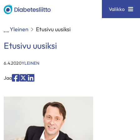
Siirry
Diabetesliitto
Valikko
sisältöön
Yleinen
Etusivu uusiksi
Etusivu uusiksi
KATEGORIAT
:
6.4.2020
YLEINEN
Jaa
Jaa
Jaa
Jaa
palvelussa
palvelussa
palvelussa
"Facebook"
"X"
"LinkedIn"