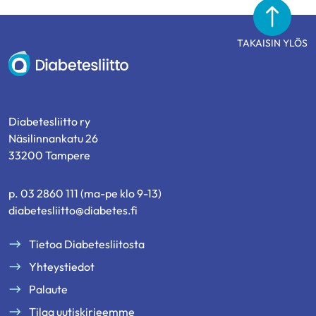
TAKAISIN YLÖS
Diabetesliitto
Diabetesliitto ry
Näsilinnankatu 26
33200 Tampere
p. 03 2860 111 (ma-pe klo 9-13)
diabetesliitto@diabetes.fi
Tietoa Diabetesliitosta
Yhteystiedot
Palaute
Tilaa uutiskirjeemme