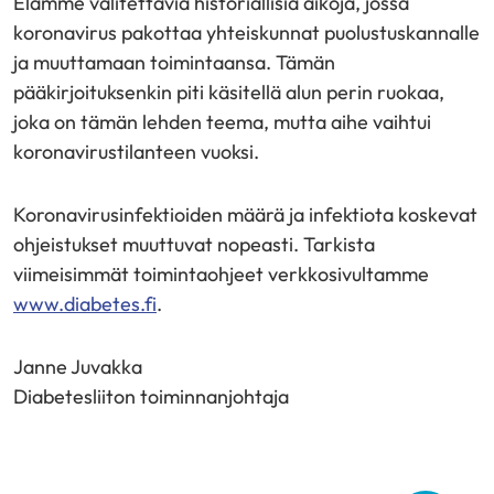
Elämme valitettavia historiallisia aikoja, jossa
koronavirus pakottaa yhteiskunnat puolustuskannalle
ja muuttamaan toimintaansa. Tämän
pääkirjoituksenkin piti käsitellä alun perin ruokaa,
joka on tämän lehden teema, mutta aihe vaihtui
koronavirustilanteen vuoksi.
Koronavirusinfektioiden määrä ja infektiota koskevat
ohjeistukset muuttuvat nopeasti. Tarkista
viimeisimmät toimintaohjeet verkkosivultamme
www.diabetes.fi
.
Janne Juvakka
Diabetesliiton toiminnanjohtaja