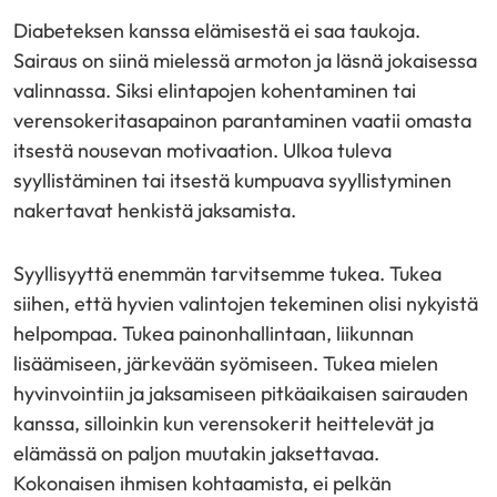
Diabeteksen kanssa elämisestä ei saa taukoja.
Sairaus on siinä mielessä armoton ja läsnä jokaisessa
valinnassa. Siksi elintapojen kohentaminen tai
verensokeritasapainon parantaminen vaatii omasta
itsestä nousevan motivaation. Ulkoa tuleva
syyllistäminen tai itsestä kumpuava syyllistyminen
nakertavat henkistä jaksamista.
Syyllisyyttä enemmän tarvitsemme tukea. Tukea
siihen, että hyvien valintojen tekeminen olisi nykyistä
helpompaa. Tukea painonhallintaan, liikunnan
lisäämiseen, järkevään syömiseen. Tukea mielen
hyvinvointiin ja jaksamiseen pitkäaikaisen sairauden
kanssa, silloinkin kun verensokerit heittelevät ja
elämässä on paljon muutakin jaksettavaa.
Kokonaisen ihmisen kohtaamista, ei pelkän