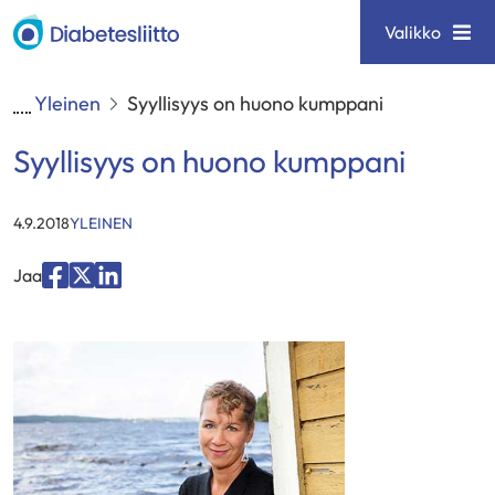
Siirry
Diabetesliitto
Valikko
sisältöön
Yleinen
Syyllisyys on huono kumppani
Syyllisyys on huono kumppani
KATEGORIAT
:
4.9.2018
YLEINEN
Jaa
Jaa
Jaa
Jaa
palvelussa
palvelussa
palvelussa
"Facebook"
"X"
"LinkedIn"