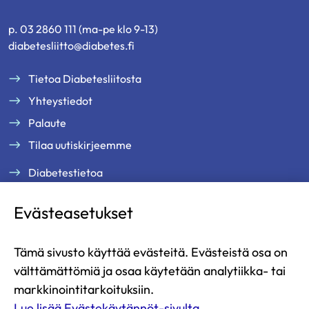
p. 03 2860 111 (ma-pe klo 9-13)
diabetesliitto@diabetes.fi
Tietoa Diabetesliitosta
Yhteystiedot
Palaute
Tilaa uutiskirjeemme
Diabetestietoa
Tukea ja palveluja
Evästeasetukset
Jäsenille
Ammattilaisille
Tämä sivusto käyttää evästeitä. Evästeistä osa on
Ajankohtaista
välttämättömiä ja osaa käytetään analytiikka- tai
Yritysyhteistyö ja kumppanuus
markkinointitarkoituksiin.
Lue lisää Evästekäytännöt-sivulta.