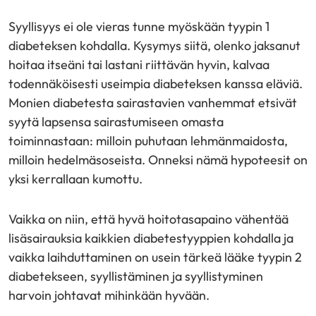
Syyllisyys ei ole vieras tunne myöskään tyypin 1
diabeteksen kohdalla. Kysymys siitä, olenko jaksanut
hoitaa itseäni tai lastani riittävän hyvin, kalvaa
todennäköisesti useimpia diabeteksen kanssa eläviä.
Monien diabetesta sairastavien vanhemmat etsivät
syytä lapsensa sairastumiseen omasta
toiminnastaan: milloin puhutaan lehmänmaidosta,
milloin hedelmäsoseista. Onneksi nämä hypoteesit on
yksi kerrallaan kumottu.
Vaikka on niin, että hyvä hoitotasapaino vähentää
lisäsairauksia kaikkien diabetestyyppien kohdalla ja
vaikka laihduttaminen on usein tärkeä lääke tyypin 2
diabetekseen, syyllistäminen ja syyllistyminen
harvoin johtavat mihinkään hyvään.