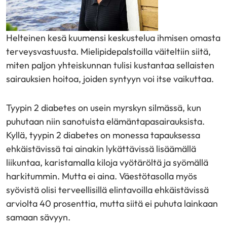
Helteinen kesä kuumensi keskustelua ihmisen omasta
terveysvastuusta. Mielipidepalstoilla väiteltiin siitä,
miten paljon yhteiskunnan tulisi kustantaa sellaisten
sairauksien hoitoa, joiden syntyyn voi itse vaikuttaa.
Tyypin 2 diabetes on usein myrskyn silmässä, kun
puhutaan niin sanotuista elämäntapasairauksista.
Kyllä, tyypin 2 diabetes on monessa tapauksessa
ehkäistävissä tai ainakin lykättävissä lisäämällä
liikuntaa, karistamalla kiloja vyötäröltä ja syömällä
harkitummin. Mutta ei aina. Väestötasolla myös
syövistä olisi terveellisillä elintavoilla ehkäistävissä
arviolta 40 prosenttia, mutta siitä ei puhuta lainkaan
samaan sävyyn.