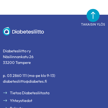
TAKAISIN YLÖS
Diabetesliitto
Diabetesliitto ry
Näsilinnankatu 26
33200 Tampere
p. 03 2860 111 (ma-pe klo 9-13)
diabetesliitto@diabetes.fi
Tietoa Diabetesliitosta
Yhteystiedot