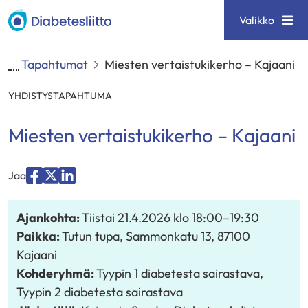
Siirry
Diabetesliitto
Valikko
sisältöön
Tapahtumat
Miesten vertaistukikerho – Kajaani
YHDISTYSTAPAHTUMA
Miesten vertaistukikerho – Kajaani
Jaa
Jaa
Jaa
Jaa
palvelussa
palvelussa
palvelussa
Ajankohta:
Tiistai 21.4.2026
klo 18:00
–
19:30
"Facebook"
"X"
"LinkedIn"
Paikka:
Tutun tupa, Sammonkatu 13, 87100
Kajaani
Kohderyhmä:
Tyypin 1 diabetesta sairastava
,
Tyypin 2 diabetesta sairastava