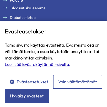
Palaute
Tilaa uutiskirjeemme
Diabetestietoa
Tukea ja palveluja
Evästeasetukset
Jäsenille
Ammattilaisille
Tämä sivusto käyttää evästeitä. Evästeistä osa on
Ajankohtaista
välttämättömiä ja osaa käytetään analytiikka- tai
Yritysyhteistyö ja kumppanuus
markkinointitarkoituksiin.
Lue lisää Evästekäytännöt-sivulta.
Lahjoita
Liity jäseneksi
Evästeasetukset
Vain välttämättömät
Diabetesliitto
Diabetesliitto
Diabetesliitto
Diabetesliitto
Diabetesliitto
YouTubessa
Instagramissa
Facebookissa
LinkedIn:ssä
TikTokissa
Hyväksy evästeet
Tietosuojaselosteet
Evästekäytännöt
Saavutettavuusseloste