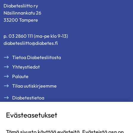
Diabetesliitto ry
Näsilinnankatu 26
33200 Tampere
p. 03 2860 111 (ma-pe klo 9-13)
diabetesliitto@diabetes.fi
Tietoa Diabetesliitosta
Yhteystiedot
Palaute
Tilaa uutiskirjeemme
Diabetestietoa
Tukea ja palveluja
Evästeasetukset
Jäsenille
Ammattilaisille
Tämä sivusto käyttää evästeitä. Evästeistä osa on