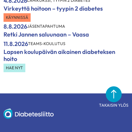
4.8.2026
LÄHIKURSSI
,
TYYPIN 2 DIABETES
Virkeyttä hoitoon – tyypin 2 diabetes
KÄYNNISSÄ
8.8.2026
JÄSENTAPAHTUMA
Retki Jannen saluunaan – Vaasa
11.8.2026
TEAMS-KOULUTUS
Lapsen koulupäivän aikainen diabeteksen
hoito
HAE NYT
TAKAISIN YLÖS
Diabetesliitto