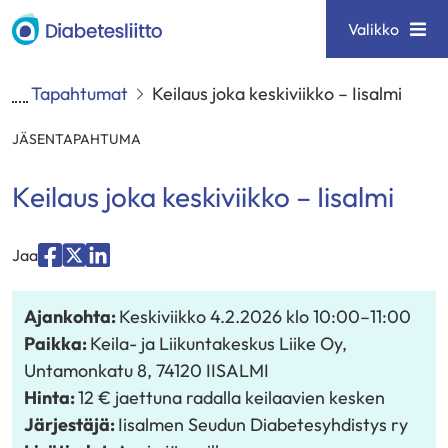
Siirry
Diabetesliitto
Valikko
sisältöön
Tapahtumat
Keilaus joka keskiviikko – Iisalmi
JÄSENTAPAHTUMA
Keilaus joka keskiviikko – Iisalmi
Jaa
Jaa
Jaa
Jaa
palvelussa
palvelussa
palvelussa
Ajankohta:
Keskiviikko 4.2.2026
klo 10:00
–
11:00
"Facebook"
"X"
"LinkedIn"
Paikka:
Keila- ja Liikuntakeskus Liike Oy,
Untamonkatu 8, 74120 IISALMI
Hinta:
12 € jaettuna radalla keilaavien kesken
Järjestäjä:
Iisalmen Seudun Diabetesyhdistys ry