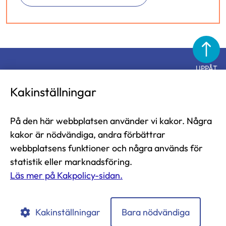
UPPÅT
Diabetesförbundet
Kakinställningar
På den här webbplatsen använder vi kakor. Några
Diabetesförbundet i Finland rf
kakor är nödvändiga, andra förbättrar
Näsilinnankatu 26
webbplatsens funktioner och några används för
33200 Tammerfors
statistik eller marknadsföring.
Läs mer på Kakpolicy-sidan.
tfn 03-2860 111 (mån-fre 9-13)
diabetesliitto@diabetes.fi
Kakinställningar
Bara nödvändiga
Diabetesförbundet
Diabetesförbundet
Diabetesförbundet