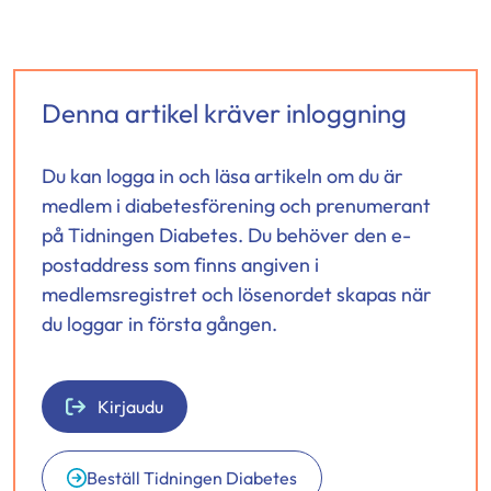
Jaa
Jaa
Jaa
palvelussa
palvelussa
palvelussa
"Facebook"
"X"
"LinkedIn"
Denna artikel kräver inloggning
Du kan logga in och läsa artikeln om du är
medlem i diabetesförening och prenumerant
på Tidningen Diabetes. Du behöver den e-
postaddress som finns angiven i
medlemsregistret och lösenordet skapas när
du loggar in första gången.
Kirjaudu
Beställ Tidningen Diabetes