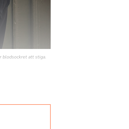
 blodsockret att stiga.