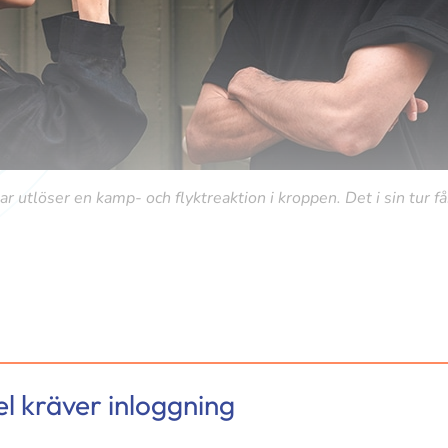
 utlöser en kamp- och flyktreaktion i kroppen. Det i sin tur får
l kräver inloggning