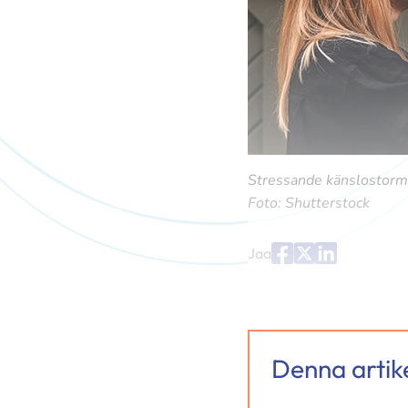
Stressande känslostormar
Foto: Shutterstock
Jaa
Jaa
Jaa
Jaa
palvelussa
palvelussa
palvelussa
"Facebook"
"X"
"LinkedIn"
Denna artike