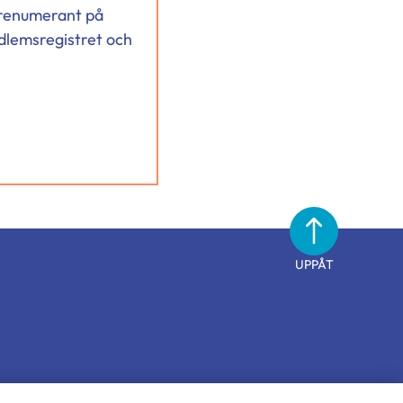
 prenumerant på
dlemsregistret och
UPPÅT