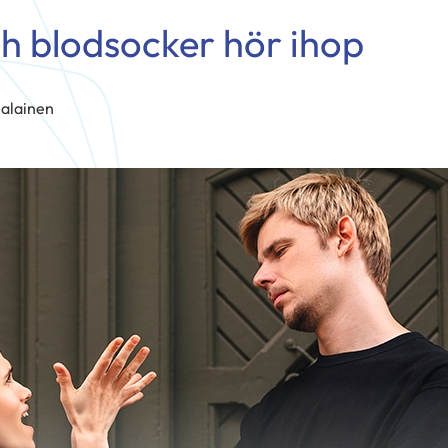
h blodsocker hör ihop
alainen