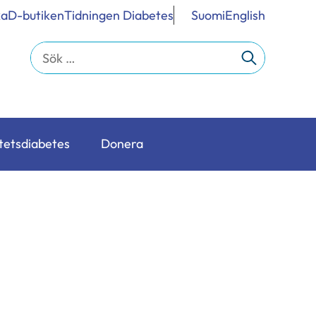
ka
D-butiken
Tidningen Diabetes
Suomi
English
Sök
efter:
tetsdiabetes
Donera