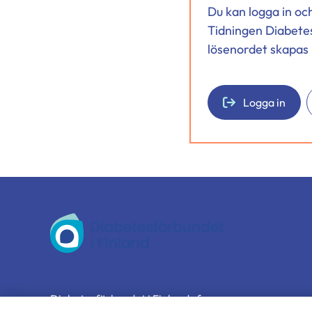
Du kan logga in oc
Tidningen Diabete
lösenordet skapas 
Logga in
Diabetesförbundet
Diabetesförbundet i Finland rf