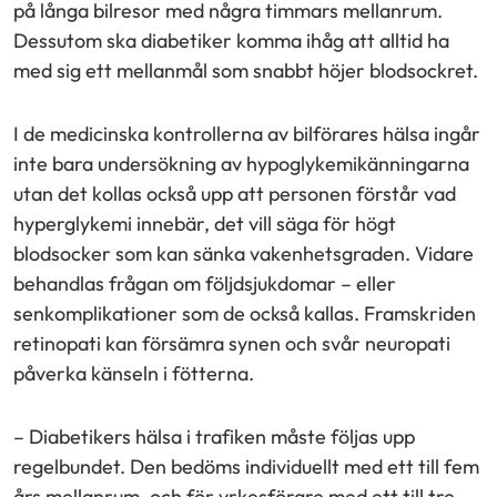
på långa bilresor med några timmars mellanrum.
Dessutom ska diabetiker komma ihåg att alltid ha
med sig ett mellanmål som snabbt höjer blodsockret.
I de medicinska kontrollerna av bilförares hälsa ingår
inte bara undersökning av hypoglykemikänningarna
utan det kollas också upp att personen förstår vad
hyperglykemi innebär, det vill säga för högt
blodsocker som kan sänka vakenhetsgraden. Vidare
behandlas frågan om följdsjukdomar – eller
senkomplikationer som de också kallas. Framskriden
retinopati kan försämra synen och svår neuropati
påverka känseln i fötterna.
– Diabetikers hälsa i trafiken måste följas upp
regelbundet. Den bedöms individuellt med ett till fem
års mellanrum, och för yrkesförare med ett till tre