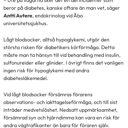
– Ute på vägarna sker det en del incidenter som
beror på diabetes, kanske oftare än man vet, säger
Antti Autere
, endokrinolog vid Åbo
universitetssjukhus.
Lågt blodsocker, alltså hypoglykemi, utgör den
största risken för diabetikers körförmåga. Detta
måste man ta hänsyn till vid behandling med insulin,
sulfonureider eller glinider. I övrigt finns det vanligen
ingen risk för hypoglykemi med andra
diabetesläkemedel.
Vid lågt blodsocker försämras förarens
observations- och iakttagelseförmåga, och till sist
inträder medvetslöshet. Nedsatt uppmärksamhet,
försämrad syn och hjärndimma kan vara en risk för
andra vägtrafikanter än bara för föraren själv.