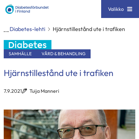
Siirry
Diabetesförbundet
Valikko
sisältöön
Diabetes-lehti
Hjärnstillestånd ute i trafiken
SAMHÄLLE
VÅRD & BEHANDLING
Hjärnstillestånd ute i trafiken
7.9.2021
Tuija Manneri