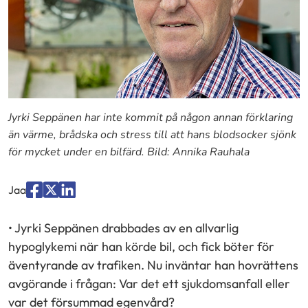
Jyrki Seppänen har inte kommit på någon annan förklaring
än värme, brådska och stress till att hans blodsocker sjönk
för mycket under en bilfärd. Bild: Annika Rauhala
Jaa
Jaa
Jaa
Jaa
palvelussa
palvelussa
palvelussa
• Jyrki Seppänen drabbades av en allvarlig
"Facebook"
"X"
"LinkedIn"
hypoglykemi när han körde bil, och fick böter för
äventyrande av trafiken. Nu inväntar han hovrättens
avgörande i frågan: Var det ett sjukdomsanfall eller
var det försummad egenvård?