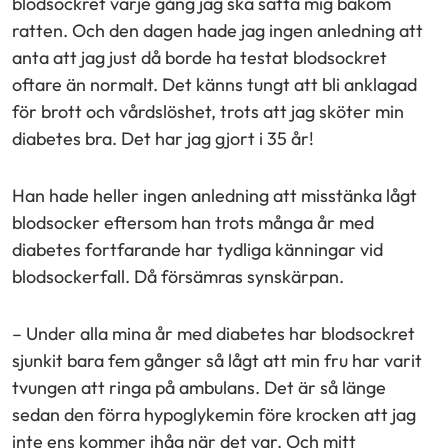
blodsockret varje gång jag ska sätta mig bakom
ratten. Och den dagen hade jag ingen anledning att
anta att jag just då borde ha testat blodsockret
oftare än normalt. Det känns tungt att bli anklagad
för brott och vårdslöshet, trots att jag sköter min
diabetes bra. Det har jag gjort i 35 år!
Han hade heller ingen anledning att misstänka lågt
blodsocker eftersom han trots många år med
diabetes fortfarande har tydliga känningar vid
blodsockerfall. Då försämras synskärpan.
– Under alla mina år med diabetes har blodsockret
sjunkit bara fem gånger så lågt att min fru har varit
tvungen att ringa på ambulans. Det är så länge
sedan den förra hypoglykemin före krocken att jag
inte ens kommer ihåg när det var. Och mitt