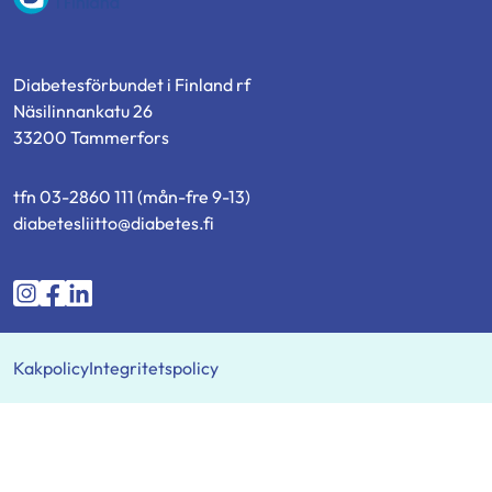
Diabetesförbundet i Finland rf
Näsilinnankatu 26
33200 Tammerfors
tfn 03-2860 111 (mån-fre 9-13)
diabetesliitto@diabetes.fi
Diabetesförbundet
Diabetesförbundet
Diabetesförbundet
Instagramissa
Facebookissa
LinkedIn:ssä
Kakpolicy
Integritetspolicy