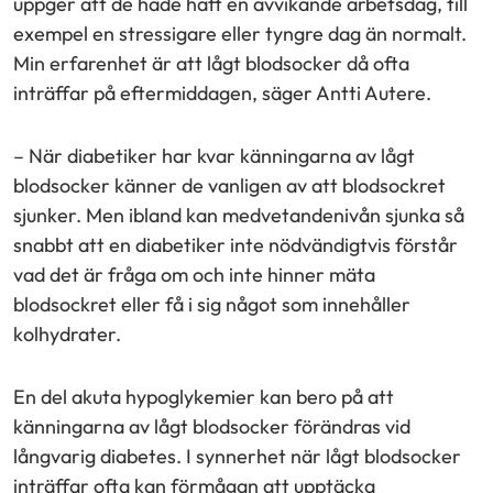
uppger att de hade haft en avvikande arbetsdag, till
exempel en stressigare eller tyngre dag än normalt.
Min erfarenhet är att lågt blodsocker då ofta
inträffar på eftermiddagen, säger Antti Autere.
– När diabetiker har kvar känningarna av lågt
blodsocker känner de vanligen av att blodsockret
sjunker. Men ibland kan medvetandenivån sjunka så
snabbt att en diabetiker inte nödvändigtvis förstår
vad det är fråga om och inte hinner mäta
blodsockret eller få i sig något som innehåller
kolhydrater.
En del akuta hypoglykemier kan bero på att
känningarna av lågt blodsocker förändras vid
långvarig diabetes. I synnerhet när lågt blodsocker
inträffar ofta kan förmågan att upptäcka