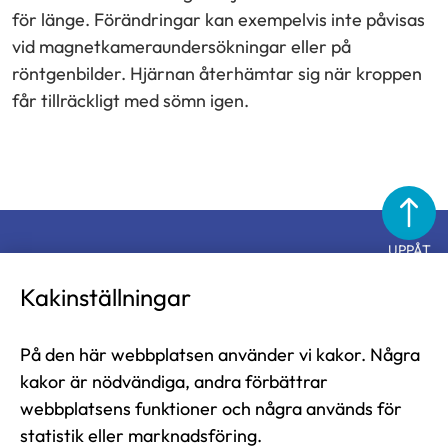
för länge. Förändringar kan exempelvis inte påvisas
vid magnetkameraundersökningar eller på
röntgenbilder. Hjärnan återhämtar sig när kroppen
får tillräckligt med sömn igen.
UPPÅT
Diabetesförbundet
Kakinställningar
På den här webbplatsen använder vi kakor. Några
Diabetesförbundet i Finland rf
kakor är nödvändiga, andra förbättrar
Näsilinnankatu 26
webbplatsens funktioner och några används för
33200 Tammerfors
statistik eller marknadsföring.