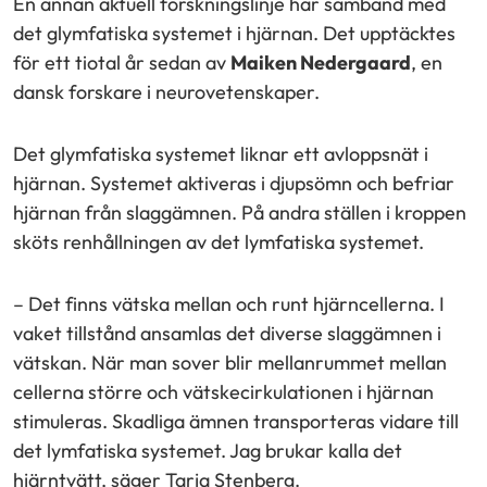
En annan aktuell forskningslinje har samband med
det glymfatiska systemet i hjärnan. Det upptäcktes
för ett tiotal år sedan av
Maiken Nedergaard
, en
dansk forskare i neurovetenskaper.
Det glymfatiska systemet liknar ett avloppsnät i
hjärnan. Systemet aktiveras i djupsömn och befriar
hjärnan från slaggämnen. På andra ställen i kroppen
sköts renhållningen av det lymfatiska systemet.
– Det finns vätska mellan och runt hjärncellerna. I
vaket tillstånd ansamlas det diverse slaggämnen i
vätskan. När man sover blir mellanrummet mellan
cellerna större och vätskecirkulationen i hjärnan
stimuleras. Skadliga ämnen transporteras vidare till
det lymfatiska systemet. Jag brukar kalla det
hjärntvätt, säger Tarja Stenberg.