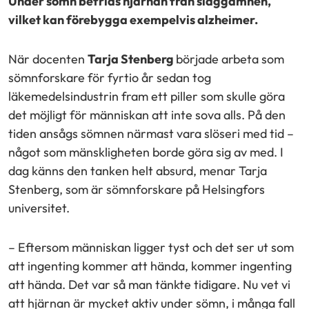
Under sömn befrias hjärnan från slaggämnen,
vilket kan förebygga exempelvis alzheimer.
När docenten
Tarja Stenberg
började arbeta som
sömnforskare för fyrtio år sedan tog
läkemedelsindustrin fram ett piller som skulle göra
det möjligt för människan att inte sova alls. På den
tiden ansågs sömnen närmast vara slöseri med tid –
något som mänskligheten borde göra sig av med. I
dag känns den tanken helt absurd, menar Tarja
Stenberg, som är sömnforskare på Helsingfors
universitet.
– Eftersom människan ligger tyst och det ser ut som
att ingenting kommer att hända, kommer ingenting
att hända. Det var så man tänkte tidigare. Nu vet vi
att hjärnan är mycket aktiv under sömn, i många fall