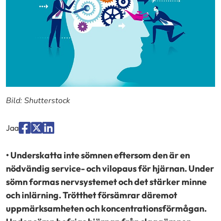
Bild: Shutterstock
Jaa
Jaa
Jaa
Jaa
palvelussa
palvelussa
palvelussa
• Underskatta inte sömnen eftersom den är en
"Facebook"
"X"
"LinkedIn"
nödvändig service- och vilopaus för hjärnan. Under
sömn formas nervsystemet och det stärker minne
och inlärning. Trötthet försämrar däremot
uppmärksamheten och koncentrationsförmågan.