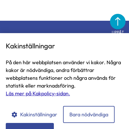
UPPÅT
Diabetesförbundet
Kakinställningar
På den här webbplatsen använder vi kakor. Några
Diabetesförbundet i Finland rf
kakor är nödvändiga, andra förbättrar
Näsilinnankatu 26
webbplatsens funktioner och några används för
33200 Tammerfors
statistik eller marknadsföring.
Läs mer på Kakpolicy-sidan.
tfn 03-2860 111 (mån-fre 9-13)
diabetesliitto@diabetes.fi
Kakinställningar
Bara nödvändiga
Diabetesförbundet
Diabetesförbundet
Diabetesförbundet
Instagramissa
Facebookissa
LinkedIn:ssä