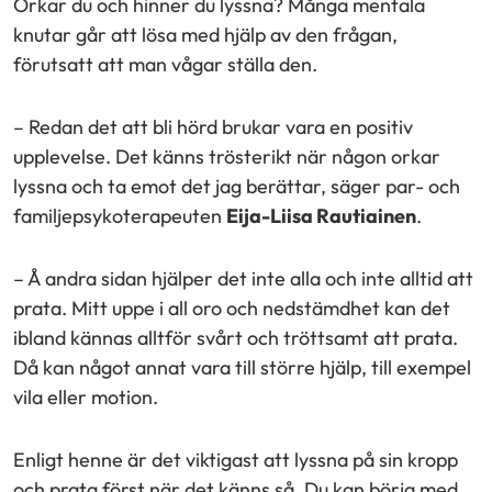
Orkar du och hinner du lyssna? Många mentala
knutar går att lösa med hjälp av den frågan,
förutsatt att man vågar ställa den.
– Redan det att bli hörd brukar vara en positiv
upplevelse. Det känns trösterikt när någon orkar
lyssna och ta emot det jag berättar, säger par- och
familjepsykoterapeuten
Eija-Liisa Rautiainen
.
– Å andra sidan hjälper det inte alla och inte alltid att
prata. Mitt uppe i all oro och nedstämdhet kan det
ibland kännas alltför svårt och tröttsamt att prata.
Då kan något annat vara till större hjälp, till exempel
vila eller motion.
Enligt henne är det viktigast att lyssna på sin kropp
och prata först när det känns så. Du kan börja med