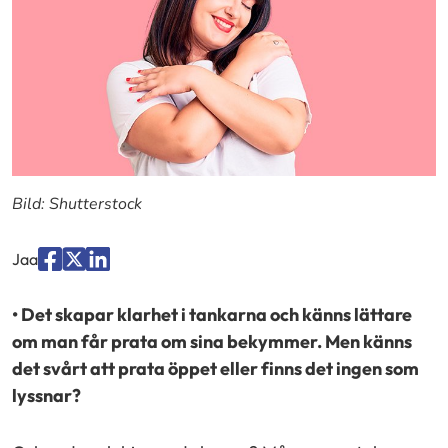
Bild: Shutterstock
Jaa
Jaa
Jaa
Jaa
palvelussa
palvelussa
palvelussa
• Det skapar klarhet i tankarna och känns lättare
"Facebook"
"X"
"LinkedIn"
om man får prata om sina bekymmer. Men känns
det svårt att prata öppet eller finns det ingen som
lyssnar?