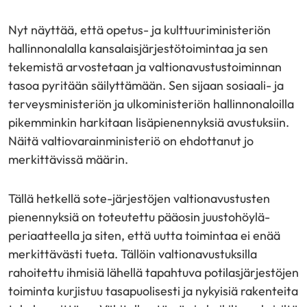
Nyt näyttää, että opetus- ja kulttuuriministeriön
hallinnonalalla kansalaisjärjestötoimintaa ja sen
tekemistä arvostetaan ja valtionavustustoiminnan
tasoa pyritään säilyttämään. Sen sijaan sosiaali- ja
terveysministeriön ja ulkoministeriön hallinnonaloilla
pikemminkin harkitaan lisäpienennyksiä avustuksiin.
Näitä valtiovarainministeriö on ehdottanut jo
merkittävissä määrin.
Tällä hetkellä sote-järjestöjen valtionavustusten
pienennyksiä on toteutettu pääosin juustohöylä-
periaatteella ja siten, että uutta toimintaa ei enää
merkittävästi tueta. Tällöin valtionavustuksilla
rahoitettu ihmisiä lähellä tapahtuva potilasjärjestöjen
toiminta kurjistuu tasapuolisesti ja nykyisiä rakenteita