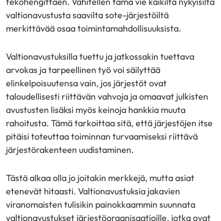
tekohengittäen. Vähitellen tämä vie kaikilta nykyisiltä
valtionavustusta saavilta sote-järjestöiltä
merkittävää osaa toimintamahdollisuuksista.
Valtionavustuksilla tuettu ja jatkossakin tuettava
arvokas ja tarpeellinen työ voi säilyttää
elinkelpoisuutensa vain, jos järjestöt ovat
taloudellisesti riittävän vahvoja ja omaavat julkisten
avustusten lisäksi myös keinoja hankkia muuta
rahoitusta. Tämä tarkoittaa sitä, että järjestöjen itse
pitäisi toteuttaa toiminnan turvaamiseksi riittävä
järjestörakenteen uudistaminen.
Tästä alkaa olla jo joitakin merkkejä, mutta asiat
etenevät hitaasti. Valtionavustuksia jakavien
viranomaisten tulisikin painokkaammin suunnata
valtionavustukset järjestöorganisaatioille, jotka ovat