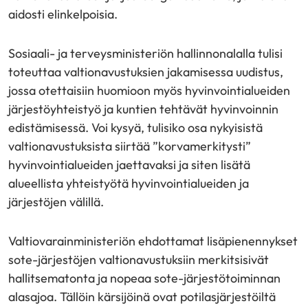
aidosti elinkelpoisia.
Sosiaali- ja terveysministeriön hallinnonalalla tulisi
toteuttaa valtionavustuksien jakamisessa uudistus,
jossa otettaisiin huomioon myös hyvinvointialueiden
järjestöyhteistyö ja kuntien tehtävät hyvinvoinnin
edistämisessä. Voi kysyä, tulisiko osa nykyisistä
valtionavustuksista siirtää ”korvamerkitysti”
hyvinvointialueiden jaettavaksi ja siten lisätä
alueellista yhteistyötä hyvinvointialueiden ja
järjestöjen välillä.
Valtiovarainministeriön ehdottamat lisäpienennykset
sote-järjestöjen valtionavustuksiin merkitsisivät
hallitsematonta ja nopeaa sote-järjestötoiminnan
alasajoa. Tällöin kärsijöinä ovat potilasjärjestöiltä