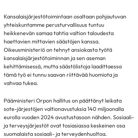
Jaa
Jaa
Jaa
palvelussa
palvelussa
palvelussa
Kansalaisjärjestötoimintaan osaltaan pohjautuvan
"Facebook"
"X"
"LinkedIn"
yhteiskuntamme perusturvallisuus tuntuu
heikkenevän samaa tahtia valtion taloudesta
haettavien mittavien säästöjen kanssa.
Oikeusministeriö on tehnyt ansiokasta työtä
kansalaisjärjestötoiminnan ja sen aseman
kehittämisessä, mutta säästölistoja laadittaessa
tämä työ ei tunnu saavan riittävää huomiota ja
vahvaa tukea.
Pääministeri Orpon hallitus on päättänyt leikata
sote-järjestöjen valtionavustuksia 140 miljoonalla
eurolla vuoden 2024 avustustasoon nähden. Sosiaali-
ja terveysjärjestöt ovat tosiasiassa keskeinen osa
suomalaista sosiaali- ja terveydenhuoltoa.