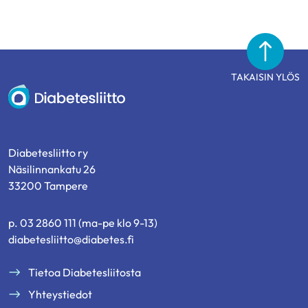
TAKAISIN YLÖS
Diabetesliitto
Diabetesliitto ry
Näsilinnankatu 26
33200 Tampere
p. 03 2860 111 (ma-pe klo 9-13)
diabetesliitto@diabetes.fi
Tietoa Diabetesliitosta
Yhteystiedot