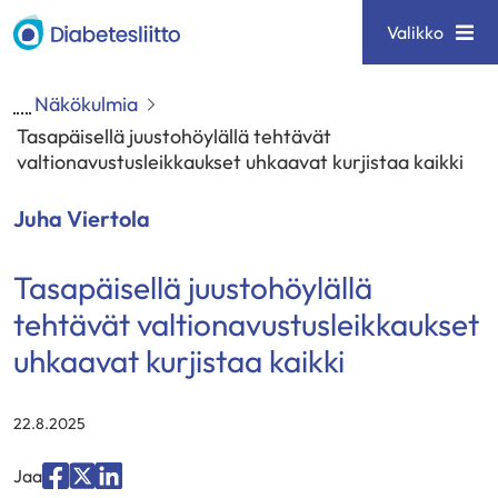
Siirry
Diabetesliitto
Valikko
sisältöön
Näkökulmia
Tasapäisellä juustohöylällä tehtävät
valtionavustusleikkaukset uhkaavat kurjistaa kaikki
Juha Viertola
Tasapäisellä juustohöylällä
tehtävät valtionavustusleikkaukset
uhkaavat kurjistaa kaikki
22.8.2025
Jaa