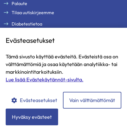
Palaute
Tilaa uutiskirjeemme
Diabetestietoa
Tukea ja palveluja
Evästeasetukset
Jäsenille
Ammattilaisille
Tämä sivusto käyttää evästeitä. Evästeistä osa on
Ajankohtaista
välttämättömiä ja osaa käytetään analytiikka- tai
Yritysyhteistyö ja kumppanuus
markkinointitarkoituksiin.
Lue lisää Evästekäytännöt-sivulta.
Lahjoita
Liity jäseneksi
Evästeasetukset
Vain välttämättömät
Diabetesliitto
Diabetesliitto
Diabetesliitto
Diabetesliitto
Diabetesliitto
YouTubessa
Instagramissa
Facebookissa
LinkedIn:ssä
TikTokissa
Hyväksy evästeet
Tietosuojaselosteet
Evästekäytännöt
Saavutettavuusseloste