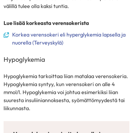
välillä tulee olla kaksi tuntia.
Lue lisää korkeasta verensokerista
(avautuu
Korkea verensokeri eli hyperglykemia lapsella ja
uuteen
nuorella (Terveyskylä)
ikkunaan,
siirryt
Hypoglykemia
toiseen
palveluun)
Hypoglykemia tarkoittaa liian matalaa verensokeria.
Hypoglykemia syntyy, kun verensokeri on alle 4
mmol/l. Hypoglykemia voi johtua esimerkiksi liian
suuresta insuliiniannoksesta, syömättömyydestä tai
liikunnasta.