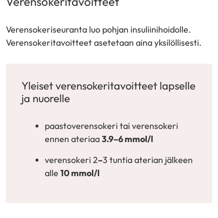
Verensokeritavoitteet
toiseen
palveluun)
Verensokeriseuranta luo pohjan insuliinihoidolle.
Verensokeritavoitteet asetetaan aina yksilöllisesti.
Yleiset verensokeritavoitteet lapselle
ja nuorelle
paastoverensokeri tai verensokeri
ennen ateriaa
3.9–6 mmol/l
verensokeri 2
–
3 tuntia aterian jälkeen
alle
10 mmol/l