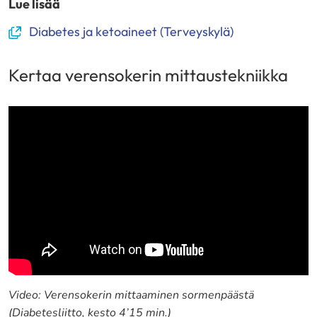
Lue lisää
(avautuu
Diabetes ja ketoaineet (Terveyskylä)
uuteen
ikkunaan,
Kertaa verensokerin mittaustekniikka
siirryt
toiseen
palveluun)
Video: Verensokerin mittaaminen sormenpäästä
(Diabetesliitto, kesto 4’15 min.)