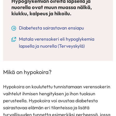
Hypoglykemian oireita lapsella ja
nuorella ovat muun muassa nälkä,
kiukku, kalpeus ja hikoilu.
Diabetesta sairastavan ensiapu
(avautuu
Matala verensokeri eli hypoglykemia
uuteen
lapsella ja nuorella (Terveyskylä)
ikkunaan,
siirryt
toiseen
Mikä on hypokoira?
palveluun)
Hypokoira on koulutettu tunnistamaan verensokerin
vaihtelut ihmisen hengityksen ja ihon tuoksun
perusteella. Hypokoira voi avustaa diabetesta
sairastavaa elämän eri tilanteissa ja lisätä
turvallisuuden tunnetta esimerkiksi perheessä, jossa