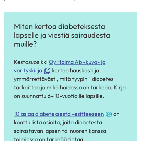
Miten kertoa diabeteksesta
lapselle ja viestiä sairaudesta
muille?
Kestosuosikki
Oy Haima Ab -kuva- ja
(avautuu
värityskirja
kertoo hauskasti ja
uuteen
ymmärrettävästi, mitä tyypin 1 diabetes
ikkunaan,
tarkoittaa ja mikä hoidossa on tärkeää. Kirja
siirryt
on suunnattu 6–10-vuotiaille lapsille.
toiseen
palveluun)
(avautuu
10 asiaa diabeteksesta -esitteeseen
on
uuteen
koottu lista asioita, joita diabetesta
ikkunaan)
sairastavan lapsen tai nuoren kanssa
toimiessa on tärkeää tietää.