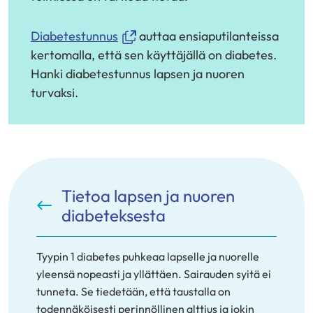
(avautuu
Diabetestunnus
auttaa ensiaputilanteissa
uuteen
kertomalla, että sen käyttäjällä on diabetes.
ikkunaan,
Hanki diabetestunnus lapsen ja nuoren
siirryt
turvaksi.
toiseen
palveluun)
Tietoa lapsen ja nuoren
diabeteksesta
Tyypin 1 diabetes puhkeaa lapselle ja nuorelle
yleensä nopeasti ja yllättäen. Sairauden syitä ei
tunneta. Se tiedetään, että taustalla on
todennäköisesti perinnöllinen alttius ja jokin