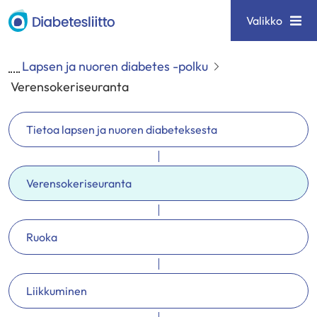
Siirry
Diabetesliitto
Valikko
sisältöön
Lapsen ja nuoren diabetes -polku
Verensokeriseuranta
Tietoa lapsen ja nuoren diabeteksesta
Verensokeriseuranta
Ruoka
Liikkuminen