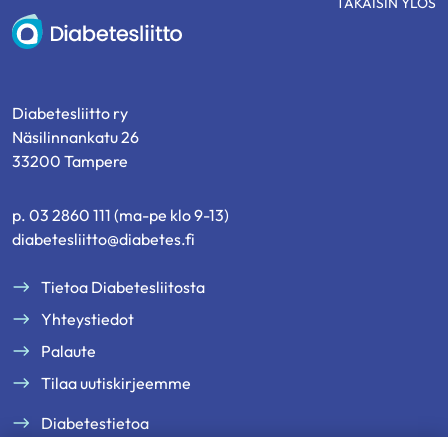
TAKAISIN YLÖS
Diabetesliitto
Diabetesliitto ry
Näsilinnankatu 26
33200 Tampere
p. 03 2860 111 (ma-pe klo 9-13)
diabetesliitto@diabetes.fi
Tietoa Diabetesliitosta
Yhteystiedot
Palaute
Tilaa uutiskirjeemme
Diabetestietoa