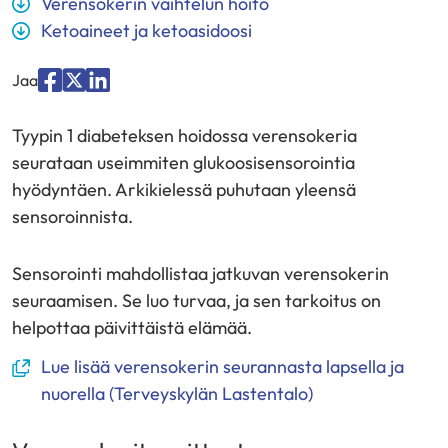
Verensokerin vaihtelun hoito
Ketoaineet ja ketoasidoosi
Jaa
Jaa
Jaa
Jaa
palvelussa
palvelussa
palvelussa
Tyypin 1 diabeteksen hoidossa verensokeria
”Facebook”
”X”
”LinkedIn”
seurataan useimmiten glukoosisensorointia
hyödyntäen. Arkikielessä puhutaan yleensä
sensoroinnista.
Sensorointi mahdollistaa jatkuvan verensokerin
seuraamisen. Se luo turvaa, ja sen tarkoitus on
helpottaa päivittäistä elämää.
(avautuu
Lue lisää verensokerin seurannasta lapsella ja
uuteen
nuorella (Terveyskylän Lastentalo)
ikkunaan,
siirryt