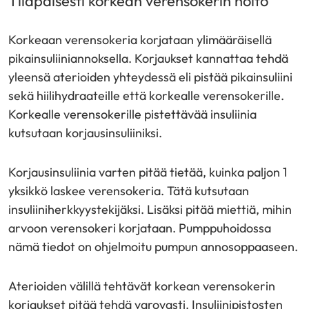
Tilapäisesti korkean verensokerin hoito
Korkeaan verensokeria korjataan ylimääräisellä
pikainsuliiniannoksella. Korjaukset kannattaa tehdä
yleensä aterioiden yhteydessä eli pistää pikainsuliini
sekä hiilihydraateille että korkealle verensokerille.
Korkealle verensokerille pistettävää insuliinia
kutsutaan korjausinsuliiniksi.
Korjausinsuliinia varten pitää tietää, kuinka paljon 1
yksikkö laskee verensokeria. Tätä kutsutaan
insuliiniherkkyystekijäksi. Lisäksi pitää miettiä, mihin
arvoon verensokeri korjataan. Pumppuhoidossa
nämä tiedot on ohjelmoitu pumpun annosoppaaseen.
Aterioiden välillä tehtävät korkean verensokerin
korjaukset pitää tehdä varovasti. Insuliinipistosten