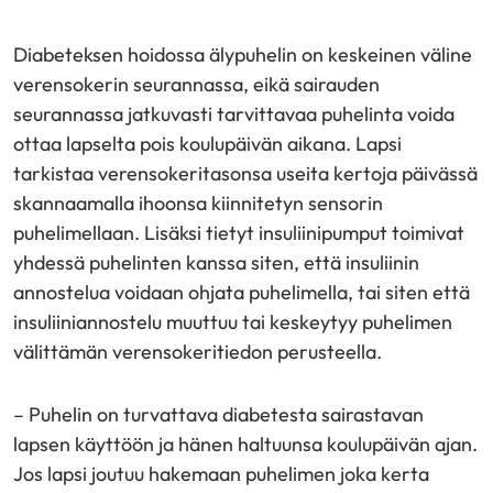
Diabeteksen hoidossa älypuhelin on keskeinen väline
verensokerin seurannassa, eikä sairauden
seurannassa jatkuvasti tarvittavaa puhelinta voida
ottaa lapselta pois koulupäivän aikana. Lapsi
tarkistaa verensokeritasonsa useita kertoja päivässä
skannaamalla ihoonsa kiinnitetyn sensorin
puhelimellaan. Lisäksi tietyt insuliinipumput toimivat
yhdessä puhelinten kanssa siten, että insuliinin
annostelua voidaan ohjata puhelimella, tai siten että
insuliiniannostelu muuttuu tai keskeytyy puhelimen
välittämän verensokeritiedon perusteella.
– Puhelin on turvattava diabetesta sairastavan
lapsen käyttöön ja hänen haltuunsa koulupäivän ajan.
Jos lapsi joutuu hakemaan puhelimen joka kerta