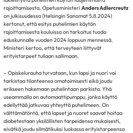
rajoittamisesta. Opetusministeri
Anders Adlercreutz
on julkisuudessa (Helsingin Sanomat 5.8.2024)
kertonut, että esitys puhelimien käytön
rajoittamisesta kouluissa on tarkoitus tuoda
eduskunnalle vuoden 2024 loppuun mennessä.
Ministeri kertoo, että terveyteen liittyvät
erityistarpeet tullaan sallimaan.
– Opiskelurauha turvataan, kun lapsi ja nuori voi
tarkistaa tilanteensa omatoimisesti eikä joudu
erikseen hakemaan puhelintaan parkista. Yhä
useammalla on automaattipumppu, jonka käyttö
edellyttää jatkuvaa yhteyttä puhelimeen. On
välttämätöntä, että lapset ja nuoret saavat hoitaa
diabetestaan yksilöllisten tarpeidensa mukaisesti,
eivätkä joudu silmätikuksi luokassa erityistarpeensa