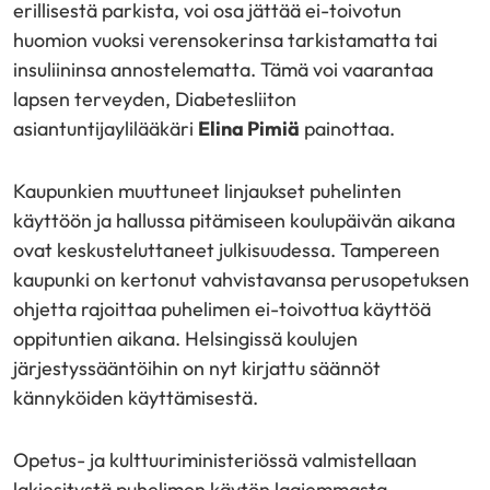
erillisestä parkista, voi osa jättää ei-toivotun
huomion vuoksi verensokerinsa tarkistamatta tai
insuliininsa annostelematta. Tämä voi vaarantaa
lapsen terveyden, Diabetesliiton
asiantuntijaylilääkäri
Elina Pimiä
painottaa.
Kaupunkien muuttuneet linjaukset puhelinten
käyttöön ja hallussa pitämiseen koulupäivän aikana
ovat keskusteluttaneet julkisuudessa. Tampereen
kaupunki on kertonut vahvistavansa perusopetuksen
ohjetta rajoittaa puhelimen ei-toivottua käyttöä
oppituntien aikana. Helsingissä koulujen
järjestyssääntöihin on nyt kirjattu säännöt
kännyköiden käyttämisestä.
Opetus- ja kulttuuriministeriössä valmistellaan
lakiesitystä puhelimen käytön laajemmasta