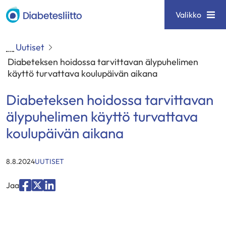
Siirry
Diabetesliitto
Valikko
sisältöön
Uutiset
Diabeteksen hoidossa tarvittavan älypuhelimen
käyttö turvattava koulupäivän aikana
Diabeteksen hoidossa tarvittavan
älypuhelimen käyttö turvattava
koulupäivän aikana
KATEGORIAT
:
8.8.2024
UUTISET
Jaa
Jaa
Jaa
Jaa
palvelussa
palvelussa
palvelussa
"Facebook"
"X"
"LinkedIn"