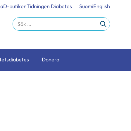
ka
D-butiken
Tidningen Diabetes
Suomi
English
Sök
efter:
tetsdiabetes
Donera