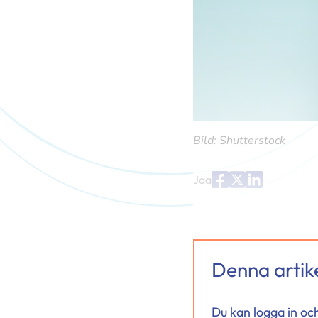
Bild: Shutterstock
Jaa
Jaa
Jaa
Jaa
palvelussa
palvelussa
palvelussa
"Facebook"
"X"
"LinkedIn"
Denna artike
Du kan logga in oc