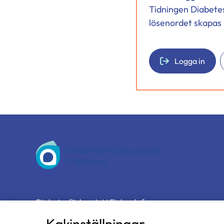
Tidningen Diabete
lösenordet skapas 
Logga in
Diabetesförbundet
Diabetesförbundet i Finland rf
Näsilinnankatu 26
Kakinställningar