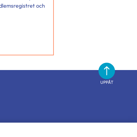
dlemsregistret och
UPPÅT