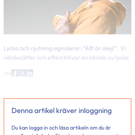
Lycka och njutning signalerar: ”Allt är okej!”. Vi
värdesätter och eftersträvar en känsla av lycka.
Jaa
Jaa
Jaa
Jaa
palvelussa
palvelussa
palvelussa
"Facebook"
"X"
"LinkedIn"
Denna artikel kräver inloggning
Du kan logga in och läsa artikeln om du är