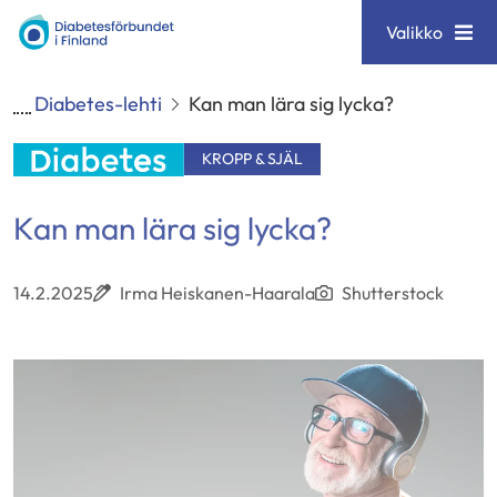
Siirry
Diabetesförbundet
Valikko
sisältöön
Diabetes-lehti
Kan man lära sig lycka?
KROPP & SJÄL
Kan man lära sig lycka?
14.2.2025
Irma Heiskanen-Haarala
Shutterstock