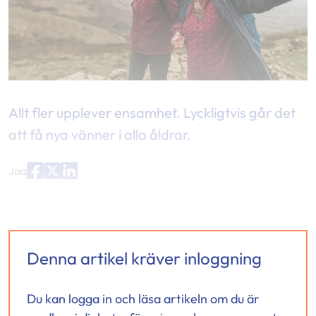
Allt fler upplever ensamhet. Lyckligtvis går det
att få nya vänner i alla åldrar.
Jaa
Jaa
Jaa
Jaa
palvelussa
palvelussa
palvelussa
"Facebook"
"X"
"LinkedIn"
Denna artikel kräver inloggning
Du kan logga in och läsa artikeln om du är