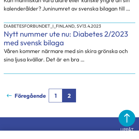
Kan människan vara äldre eller kanske yngre än sin
kalenderålder? Juninumret av svenska bilagan till …
DIABETESFORBUNDET_I_FINLAND
,
SV
13.4.2023
Nytt nummer ute nu: Diabetes 2/2023
med svensk bilaga
Våren kommer närmare med sin skira grönska och
sina ljusa kvällar. Det är en bra …
Föregående
1
2
UPPÅT
Diabetesförbundet