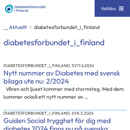
Siirry
Diabetesförbundet
Valikko
sisältöön
Aktuellt
diabetesforbundet_i_finland
diabetesforbundet_i_finland
Hakutulokset
DIABETESFORBUNDET_I_FINLAND
,
SV
17.4.2024
Nytt nummer av Diabetes med svensk
bilaga ute nu: 2/2024
Våren och ljuset kommer med stormsteg. Med dem
kommer också ett nytt nummer av …
DIABETESFORBUNDET_I_FINLAND
,
SV
8.3.2024
Guiden Social trygghet för dig med
diabetes 2024 finns nu på svenska