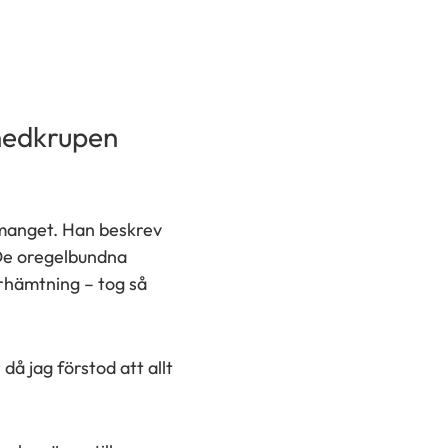
 nedkrupen
emanget. Han beskrev
. De oregelbundna
erhämtning – tog så
å jag förstod att allt