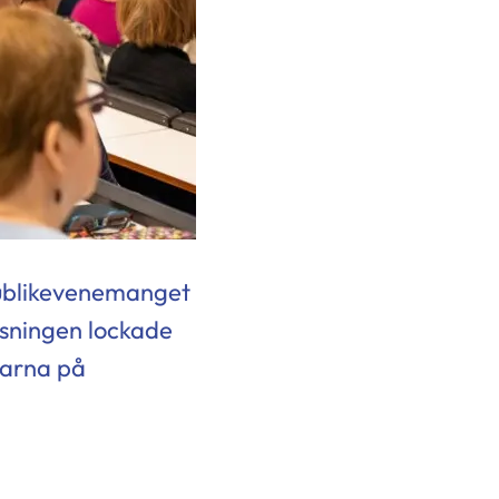
publikevenemanget
äsningen lockade
larna på