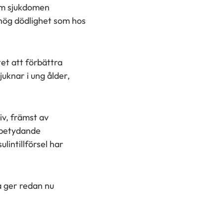
 Om sjukdomen
 hög dödlighet som hos
et att förbättra
juknar i ung ålder,
iv, främst av
 betydande
lintillförsel har
a ger redan nu