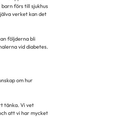
barn förs till sjukhus
jälva verket kan det
an följderna bli
nalerna vid diabetes.
kunskap om hur
t tänka. Vi vet
och att vi har mycket