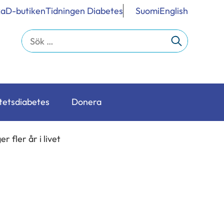
ka
D-butiken
Tidningen Diabetes
Suomi
English
Sök
efter:
tetsdiabetes
Donera
 fler år i livet