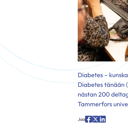
Diabetes – kunska
Diabetes tänään (
nästan 200 deltag
Tammerfors univer
Jaa
Jaa
Jaa
Jaa