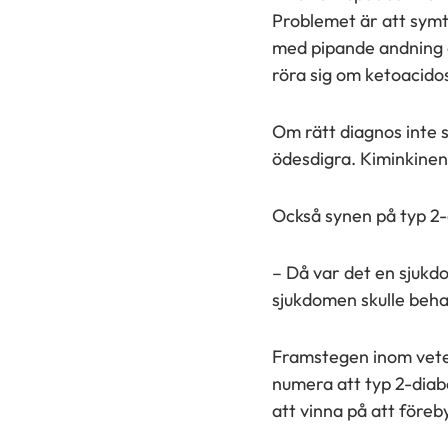
Problemet är att symto
med pipande andning oc
röra sig om ketoacido
Om rätt diagnos inte st
ödesdigra. Kiminkinen
Också synen på typ 2-
– Då var det en sjukd
sjukdomen skulle behan
Framstegen inom veten
numera att typ 2-diab
att vinna på att föreb