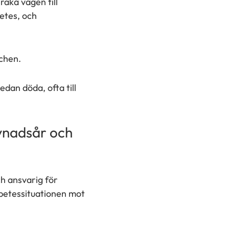
raka vägen till
etes, och
chen.
dan döda, ofta till
evnadsår och
ch ansvarig för
abetessituationen mot