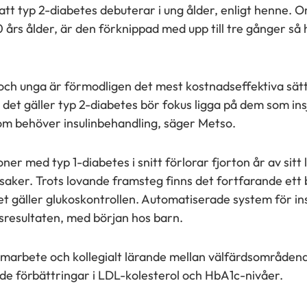
att typ 2-diabetes debuterar i ung ålder, enligt henne.
 års ålder, är den förknippad med upp till tre gånger så
 och unga är förmodligen det mest kostnadseffektiva sätt
r det gäller typ 2-diabetes bör fokus ligga på dem som ins
om behöver insulinbehandling, säger Metso.
er med typ 1-diabetes i snitt förlorar fjorton år av sitt l
saker. Trots lovande framsteg finns det fortfarande ett
 gäller glukoskontrollen. Automatiserade system för insu
sresultaten, med början hos barn.
marbete och kollegialt lärande mellan välfärdsområden
de förbättringar i LDL-kolesterol och HbA1c-nivåer.