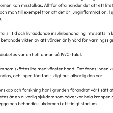
men kan misstolkas. Alltför ofta händer det att ett litet 
h man till exempel tror att det är lunginflammation. I s
s.
älls i tid och livräddande insulinbehandling inte sätts in k
 betonade vikten av att vården är lyhörd för varningssig
diabetes var en helt annan på 1970-talet.
om som sköttes lite med vänster hand. Det fanns ingen 
dlas, och ingen förstod riktigt hur allvarlig den var.
skap och forskning har i grunden förändrat vårt sätt at
etes är en allvarlig sjukdom som påverkar hela kroppen 
ygga och behandla sjukdomen i ett tidigt stadium.