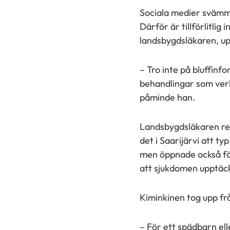
palvelussa
palvelussa
palvelussa
Sociala medier svämma
"Facebook"
"X"
"LinkedIn"
Därför är tillförlitlig
landsbygdsläkaren, upp
– Tro inte på bluffin
behandlingar som verk
påminde han.
Landsbygdsläkaren red
det i Saarijärvi att t
men öppnade också för 
att sjukdomen upptäck
Kiminkinen tog upp fr
– För ett spädbarn ell