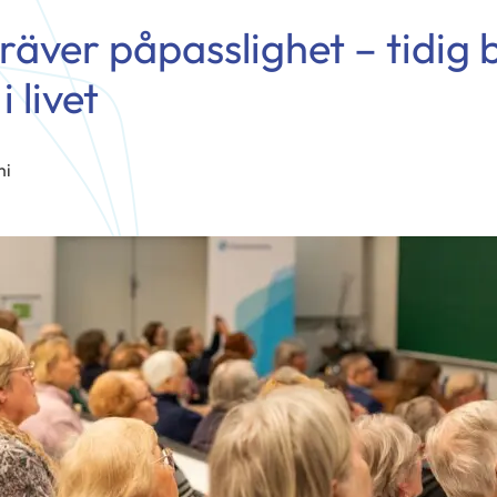
räver påpasslighet – tidig
i livet
mi