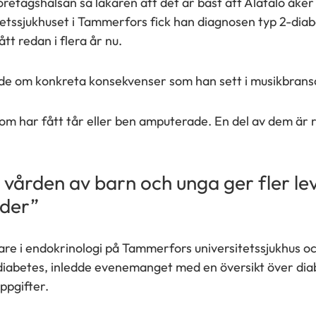
etagshälsan sa läkaren att det är bäst att Alatalo åker 
tetssjukhuset i Tammerfors fick han diagnosen typ 2-diab
t redan i flera år nu.
ade om konkreta konsekvenser som han sett i musikbrans
m har fått tår eller ben amputerade. En del av dem är re
 i vården av barn och unga ger fler l
ader”
kare i endokrinologi på Tammerfors universitetssjukhus o
r diabetes, inledde evenemanget med en översikt över di
ppgifter.