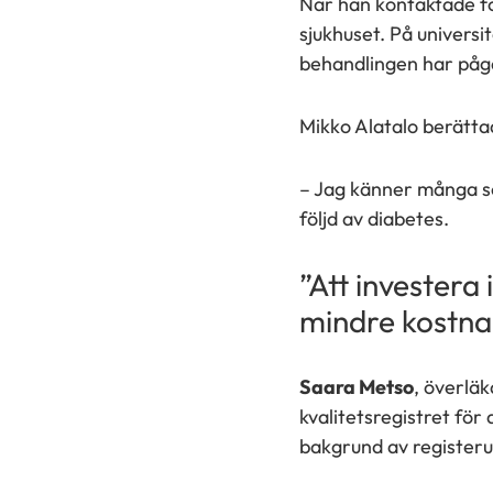
När han kontaktade för
sjukhuset. På universi
behandlingen har pågåt
Mikko Alatalo berätt
– Jag känner många so
följd av diabetes.
”Att investera
mindre kostn
Saara Metso
, överlä
kvalitetsregistret fö
bakgrund av registeru