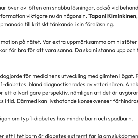
r över av löften om snabba lösningar, också vid behandl
 information viktigare nu än någonsin.
Tapani Kiminkinen
manade till kritiskt tänkande i sin föreläsning.
formation på nätet. Var extra uppmärksamma om ni stöter 
ar för bra för att vara sanna. Då ska ni stanna upp och 
ogjorde för medicinens utveckling med glimten i ögat. 
yp 1-diabetes ibland diagnostiserades av veterinären. An
ett allvarligare perspektiv, nämligen att det är avgöran
s i tid. Därmed kan livshotande konsekvenser förhindras
ågan om typ 1-diabetes hos mindre barn och spädbarn.
er ett litet barn är diabetes extremt farlig om sjukdomen 