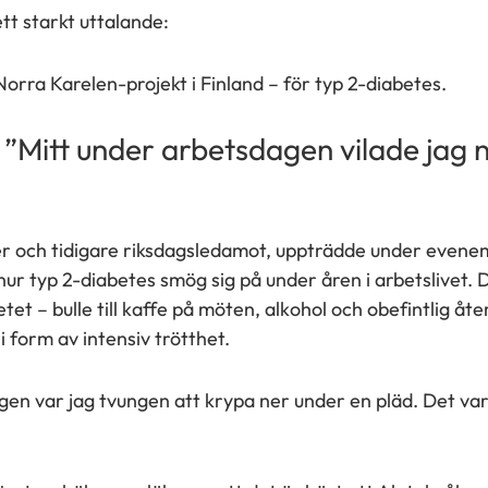
t starkt uttalande:
Norra Karelen-projekt i Finland – för typ 2-diabetes.
: ”Mitt under arbetsdagen vilade jag
er och tidigare riksdagsledamot, uppträdde under even
 hur typ 2-diabetes smög sig på under åren i arbetslivet
tet – bulle till kaffe på möten, alkohol och obefintlig åt
i form av intensiv trötthet.
en var jag tvungen att krypa ner under en pläd. Det var d