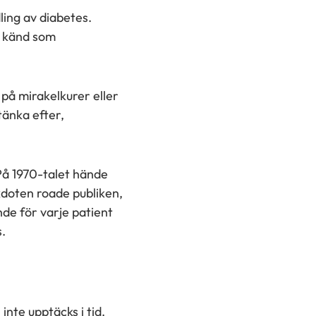
ing av diabetes.
, känd som
på mirakelkurer eller
tänka efter,
På 1970-talet hände
ekdoten roade publiken,
de för varje patient
.
inte upptäcks i tid.