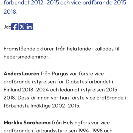
förbundet 2012–2015 och vice ordförande 2015–
2018.
Jaa
Jaa
Jaa
Jaa
palvelussa
palvelussa
palvelussa
Framstående aktörer från hela landet kallades till
"Facebook"
"X"
"LinkedIn"
hedersmedlemmar.
Anders Laurén
från Pargas var förste vice
ordförande i styrelsen för Diabetesförbundet i
Finland 2018–2024 och ledamot i styrelsen 2015–
2018. Dessförinnan var han förste vice ordförande i
förbundsfullmäktige 2002–2015.
Markku Saraheimo
från Helsingfors var vice
ordförande i förbundsstyrelsen 1994–1998 och