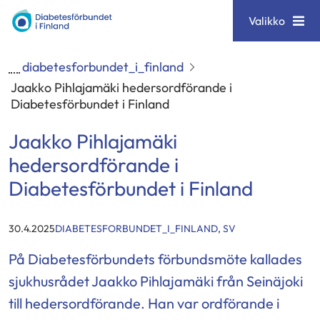
Siirry
Diabetesförbundet
Valikko
sisältöön
diabetesforbundet_i_finland
Jaakko Pihlajamäki hedersordförande i
Diabetesförbundet i Finland
Jaakko Pihlajamäki
hedersordförande i
Diabetesförbundet i Finland
KATEGORIER
:
30.4.2025
DIABETESFORBUNDET_I_FINLAND
,
SV
På Diabetesförbundets förbundsmöte kallades
sjukhusrådet Jaakko Pihlajamäki från Seinäjoki
till hedersordförande. Han var ordförande i