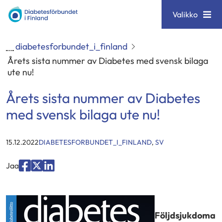
Siirry
Diabetesförbundet
Valikko
sisältöön
diabetesforbundet_i_finland
Årets sista nummer av Diabetes med svensk bilaga
ute nu!
Årets sista nummer av Diabetes
med svensk bilaga ute nu!
KATEGORIER
:
15.12.2022
DIABETESFORBUNDET_I_FINLAND
,
SV
Jaa
Jaa
Jaa
Jaa
palvelussa
palvelussa
palvelussa
"Facebook"
"X"
"LinkedIn"
Följdsjukdoma