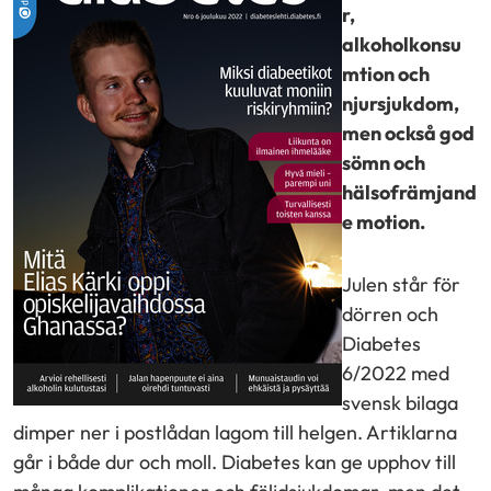
r,
alkoholkonsu
mtion och
njursjukdom,
men också god
sömn och
hälsofrämjand
e motion.
Julen står för
dörren och
Diabetes
6/2022 med
svensk bilaga
dimper ner i postlådan lagom till helgen. Artiklarna
går i både dur och moll. Diabetes kan ge upphov till