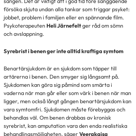
sängen. Det är viktigt att i god tid före sänggående
försöka skjuta undan alla tankar som triggar psyket:
jobbet, problem i familjen eller en spännande film.
Psykoterapeuten
Heli Järnefelt
ger råd om sömn
och avslappning.
Syrebrist i benen ger inte alltid kraftiga symtom
Benartärsjukdom är en sjukdom som täpper till
artärerna i benen. Den smyger sig långsamt på.
Sjukdomen kan göra sig påmind som smärta i
vaderna när man går eller som värk i benen när man
ligger, men också långt gången benartärsjukdom kan
vara symtomfri. Sjukdomen måste förebyggas och
behandlas väl. Om benen drabbas av kronisk
syrebrist, kan amputation vara den enda realistiska
behandlingsmöjligheten, säger
Veerakaisa