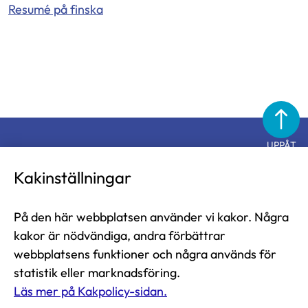
Resumé på finska
UPPÅT
Diabetesförbundet
Kakinställningar
På den här webbplatsen använder vi kakor. Några
Diabetesförbundet i Finland rf
kakor är nödvändiga, andra förbättrar
Näsilinnankatu 26
webbplatsens funktioner och några används för
33200 Tammerfors
statistik eller marknadsföring.
Läs mer på Kakpolicy-sidan.
tfn 03-2860 111 (mån-fre 9-13)